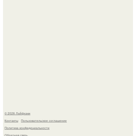
Чем заболела груша и как ее лечить?
В Дубае существует район, который кажется ошибкой
самой реальности.
© 2026 Лайфхаки
Контакты
Пользовательское соглашение
Политика конфидециальности
Обратная связь