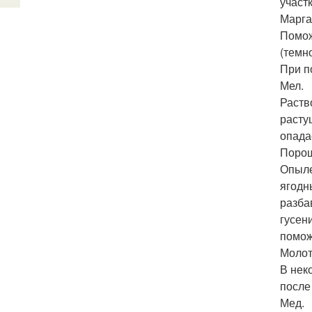
участ
Марга
Помож
(темн
При п
Мел.
Раств
расту
опада
Порош
Опыле
ягодн
разба
гусен
помож
Молот
В нек
после
Мед.