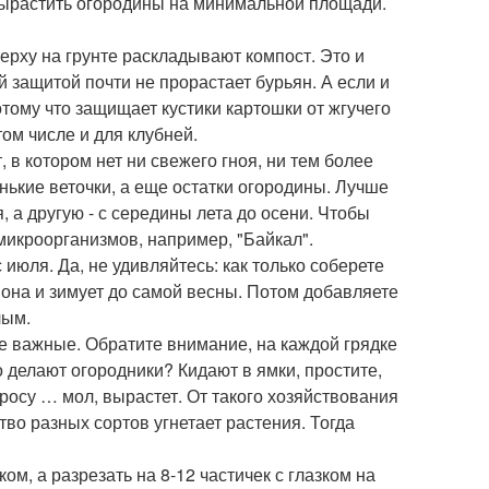
 вырастить огородины на минимальной площади.
верху на грунте раскладывают компост. Это и
 защитой почти не прорастает бурьян. А если и
тому что защищает кустики картошки от жгучего
том числе и для клубней.
в котором нет ни свежего гноя, ни тем более
ненькие веточки, а еще остатки огородины. Лучше
, а другую - с середины лета до осени. Чтобы
икроорганизмов, например, "Байкал".
июля. Да, не удивляйтесь: как только соберете
 она и зимует до самой весны. Потом добавляете
лым.
ее важные. Обратите внимание, на каждой грядке
 делают огородники? Кидают в ямки, простите,
ла росу … мол, вырастет. От такого хозяйствования
тво разных сортов угнетает растения. Тогда
ом, а разрезать на 8-12 частичек с глазком на