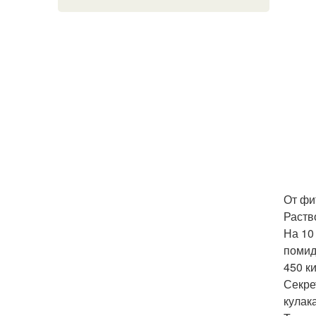
От фи
Раств
На 10
помидо
450 к
Секре
кулак