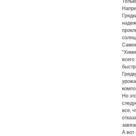
Тольк
Напри
Грядк
надеж
прокл
солнц
Самое
"Хими
всего
быстр
Грядк
урожа
компос
Но эт
следу
все, ч
отказ
завяз
А вот