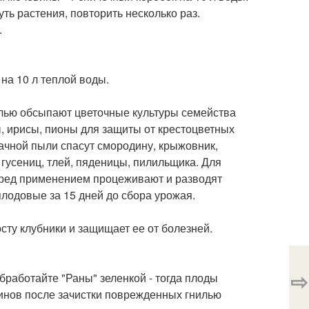
уть растения, повторить несколько раз.
.
на 10 л теплой воды.
лью обсыпают цветочные культуры семейства
ы, ирисы, пионы для защиты от крестоцветных
бачной пыли спасут смородину, крыжовник,
гусениц, тлей, пяденицы, пилильщика. Для
 перед применением процеживают и разводят
плодовые за 15 дней до сбора урожая.
осту клубники и защищает ее от болезней.
⇨
бработайте "Раны" зеленкой - тогда плоды
гинов после зачистки поврежденных гнилью