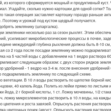
й, из которого сформируется мощный и продуктивный куст. 
иал. Угадайте, сколько нужно картошки для одной сотки? Тол
что такая операция заставляет картошку гораздо раньше ак
е. Поэтому и урожай под кустом щедрый получается.
добрять землянику (шпаргалка).
ки земляники несколько раз за сезон рыхлят. Этим обеспеч
ний, усиливают микробиологические процессы в почве, заде
едине междурядий глубина рыхления должна быть 8-10 см, б
ая со 2 года после посадки землянику можно подкармливать
яка на 5 частей воды с добавлением на 1 ведро раствора 60
рмливают следующим образом: с двух сторон рядков землян
ор удобрений - 1 ведро на 3-4 м. после внесения удобрени
 подкармливать землянику по следующей схеме.
о вегетации. В 10 л воды растворить по щепотке борной кис
нцовки, 40 капель йода. Полить из лейки прямо по листьям и
ки йода, 2 г борной кислоты, 1 ст. Ложку мочевины, 1/2 ста
ч. ложку микроэлементов растворить в 10 л воды, на каждый 
о цветения и роста завязей. Опрыснуть растения раствором 
дка цветочных почек (август. Опрыснуть растения растворо