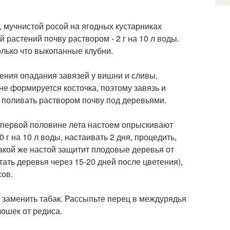
), мучнистой росой на ягодных кустарниках
 растений почву раствором - 2 г на 10 л воды.
олько что выкопанные клубни.
дения опадания завязей у вишни и сливы,
 не формируется косточка, поэтому завязь и
о поливать раствором почву под деревьями.
 первой половине лета настоем опрыскивают
г на 10 л воды, настаивать 2 дня, процедить,
такой же настой защитит плодовые деревья от
ать деревья через 15-20 дней после цветения),
сов.
 заменить табак. Рассыпьте перец в междурядья
лошек от редиса.