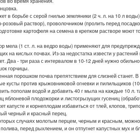
ков во время хранения.
нцовка.
ет в борьбе с серой гнилью земляники (2 ч. л. на 10 л воды
о-розовый раствор), проволочником (пролить перед посадкой
одготовке картофеля на семена в крепком растворе моют т
ор мела (1 ст. л. на ведро воды) применяют для предупреж
щих на кислых почвах. Из-за недостатка извести у растений
ет. Два - три раза с интервалом в 10-12 дней нужно обильн
ок горчицы.
нная порошком почва препятствием для слизней станет. В
ые кусты против крыжовниковой огневки и пилильщиков (100 
вить пополам водой и добавить 40 г мыла на каждые 10 л. 
иц яблоневой плодожорки и листогрызущих гусениц (обработ
ет капусте и корнеплодам избавиться от тлей, клопов, трип
ый черный и красный перец.
оторых случаях молотым перцем, черным и красным, можно
 полива, перед рыхлением, и он отпугнет капустных мух и б