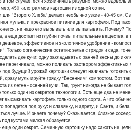
о в том случае, если хозяйничать разумно, можно вдоволь
мер, 450 килограммов картошки из одной сотки.
и для "Второго Хлеба" делают необычно узкие - 40-45 см. С
ная мульча, и прекрасное питание для картофеля. Под такой
юнется, не надо его вырывать или выпалывать. Почему? По
а, а еще достает из глубин почвы питательные вещества, в 
 дешевое, эффективное и экологичное удобрение - компост, 
и". Только органические остатки: зелье с грядок и сада, то
 сделать две кучи: одну закладывать с ранней весны до июля
ее перегнивало, можно поливать раствором эффективных м
у под будущий урожай картошки следует начинать готовить с 
й, сразу мульчируйте грядку "Весенним" компостом. Вот так
та из летне - осенней кучи. Так, грунт никогда не бывает го
о только один из секретов технологии. Есть еще два не мен
ет высаживать картофель только одного сорта. А что обычно
то попадется под руку: и славянку, и адрету, и Санте, и бе
аться лучше. И знаете почему? Оказывается, близкое соседс
ь под кустами мелкая образуется.
 - еще один секрет. Семенную картошку надо сажать не целик