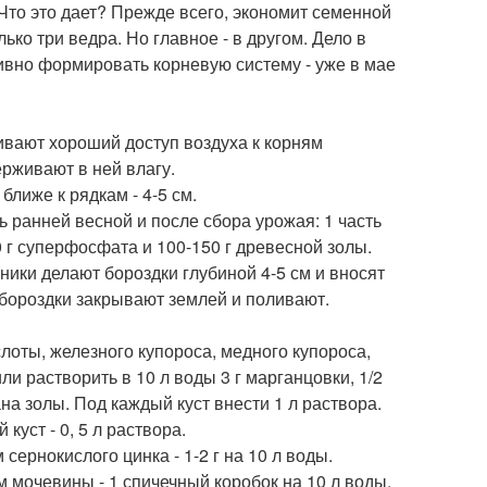
Что это дает? Прежде всего, экономит семенной
ько три ведра. Но главное - в другом. Дело в
тивно формировать корневую систему - уже в мае
ивают хороший доступ воздуха к корням
рживают в ней влагу.
лиже к рядкам - 4-5 см.
 ранней весной и после сбора урожая: 1 часть
 г суперфосфата и 100-150 г древесной золы.
ики делают бороздки глубиной 4-5 см и вносят
й бороздки закрывают землей и поливают.
лоты, железного купороса, медного купороса,
ли растворить в 10 л воды 3 г марганцовки, 1/2
кана золы. Под каждый куст внести 1 л раствора.
куст - 0, 5 л раствора.
сернокислого цинка - 1-2 г на 10 л воды.
м мочевины - 1 спичечный коробок на 10 л воды.