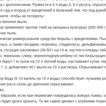
а с долгоносиком. Развести в 5 л воды 0, 5 л уксуса, опрысн
и сад и огород от вредителей и болезней тем, что под рукой
ните, чтобы не потерять!
ственное мыло.
ор применяют против тлей на овощных культурах (200-300 г 
ная пыль.
ически универсальное средство борьбы с вредителями. Пы
тных, а также гвоздики, георгины, гладиолусы, дельфиниум
к, сосущих насекомых (30-50 г на 10 м. настои и отвары та
, черешню, сливу, черноплодную рябину от листогрызущих 
я берут 1 кг пыли на 10 л теплой воды, настаивают сутки,
 1: 3, добавляют 40 г мыла на 10 л раствора. Опрыскивают 
ор йода (5-10 капель на 10 л воды) способствует лучшему р
ния раз в сезон до цветения опрыскивают.
ка.
 образом, если при перевозке повредилась кожура тыквы, о
 будет долго хранить. То же самое делают с клубнями геор