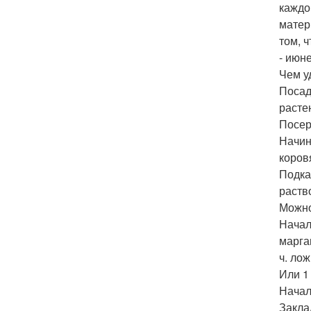
каждо
матер
том, 
- июн
Чем у
Посад
расте
Посер
Начин
коров
Подка
раств
Можно
Начал
марга
ч. лож
Или 1 
Начал
Закла