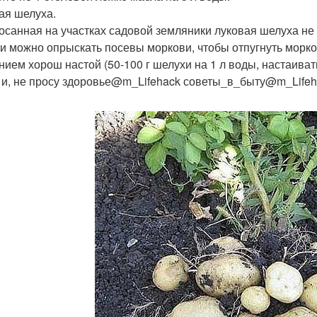
ая шелуха.
осанная на участках садовой земляники луковая шелуха не
и можно опрыскать посевы моркови, чтобы отпугнуть морко
нием хорош настой (50-100 г шелухи на 1 л воды, настаиват
 и, не просу здоровье@m_Lifehack советы_в_быту@m_Lifeh