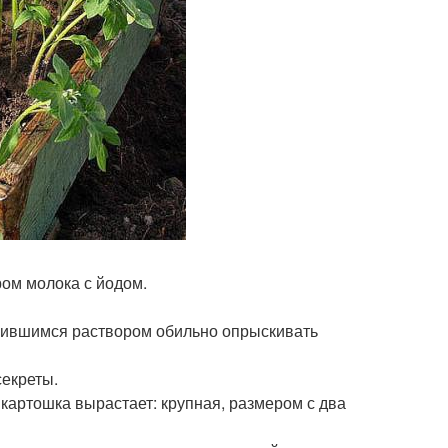
ом молока с йодом.
учившимся раствором обильно опрыскивать
секреты.
картошка вырастает: крупная, размером с два