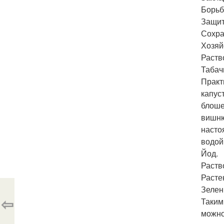
Борьб
Защит
Сохра
Хозяй
Раств
Табач
Практ
капус
блоше
вишню
насто
водой
Йод.
Раств
Расте
Зелен
⇦
Таким
можно