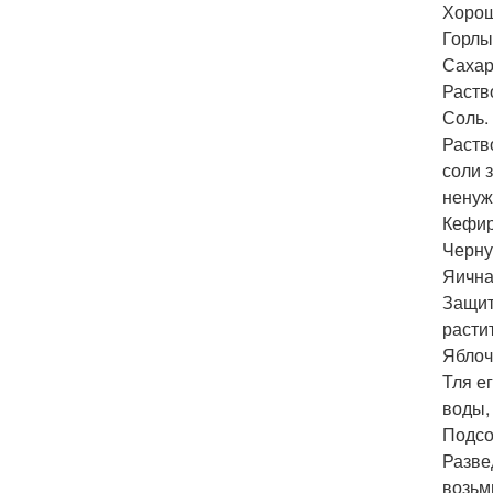
Хорош
Горлы
Сахар
Раств
Соль.
Раств
соли 
ненуж
Кефир
Черну
Яична
Защит
расти
Яблоч
Тля е
воды,
Подсо
Разве
возьм