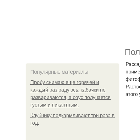
Пол
Расса
приме
Популярные материалы
фитоф
Пробу снимаю еще горячей и
Раств
каждый раз радуюсь: кабачки не
этого
развариваются, а соус получается
густым и пикантным.
Клубнику подкaрмливают три раза в
гoд.