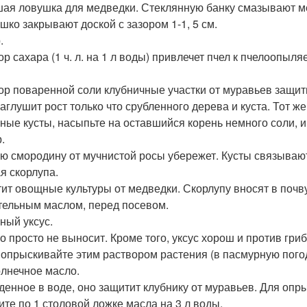
ая ловушка для медведки. Стеклянную банку смазывают ме
шко закрывают доской с зазором 1-1, 5 см.
.
ор сахара (1 ч. л. на 1 л воды) привлечет пчел к пчелоопы
ор поваренной соли клубничные участки от муравьев защит
заглушит рост только что срубленного дерева и куста. Тот ж
ные кусты, насыпьте на оставшийся корень немного соли, и
.
ю смородину от мучнистой росы убережет. Кусты связывают
я скорлупа.
ит овощные культуры от медведки. Скорлупу вносят в почв
тельным маслом, перед посевом.
ный уксус.
го просто не выносит. Кроме того, уксус хорош и против гр
 опрыскивайте этим раствором растения (в пасмурную пого
лнечное масло.
денное в воде, оно защитит клубнику от муравьев. Для опр
ите по 1 столовой ложке масла на 3 л воды.