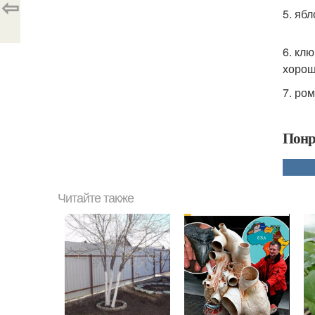
⇦
5. яб
6. кл
хорош
7. ро
Понр
Читайте также