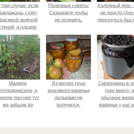
 том случае, если
Полезные советы:
Холодный душ -
баклажаны стоят
Сохраните чтобы
не просто спос
красивой зелёной
не потерять.
проснуться быст
стеной, а плодов
почти не видно -
радоваться тут
нечему.
Малина
Из мягких груш
Смородины в э
отплодоносила, и
красивого варенья
году много, а
ногие про неё тут
дольками не
обычное жидк
же забыли до
получится.
варенье у нас к
следующего лета.
то не очень едя