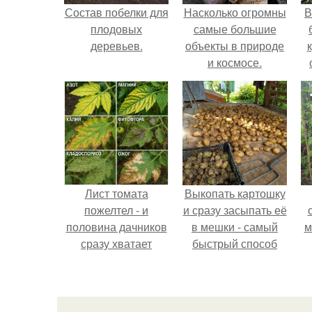
Состав побелки для
Насколько огромны
В
плодовых
самые большие
деревьев.
объекты в природе
и космосе.
Лист томата
Выкопать картошку
пожелтел - и
и сразу засыпать её
половина дачников
в мешки - самый
м
сразу хватает
быстрый способ
удобрение.
спрятать вместе с
урожаем гниль,
порезы и больные
клубни.