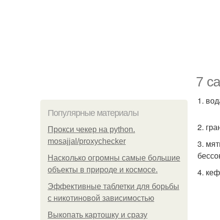
7 с
1. во
Популярные материалы
2. гр
Прокси чекер на python.
mosajjal/proxychecker
3. мя
бессо
Насколько огромны самые большие
объекты в природе и космосе.
4. ке
Эффективные таблетки для борьбы
с никотиновой зависимостью
Выкопать картошку и сразу