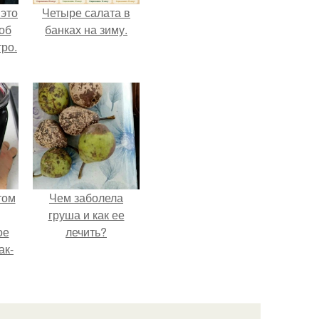
 это
Четыре салата в
об
банках на зиму.
ро.
том
Чем заболела
груша и как ее
ое
лечить?
ак-
т.