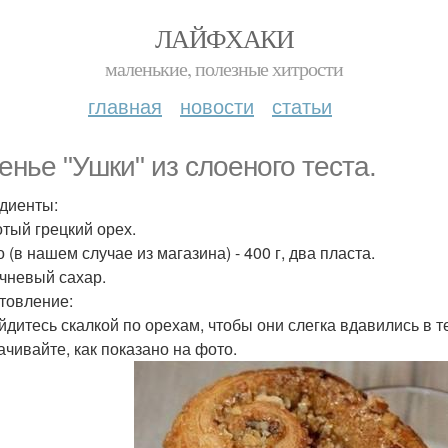
ЛАЙФХАКИ
маленькие, полезные хитрости
главная
новости
статьи
енье "Ушки" из слоеного теста.
диенты:
отый грецкий орех.
о (в нашем случае из магазина) - 400 г, два пласта.
ичневый сахар.
товление:
ойдитесь скалкой по орехам, чтобы они слегка вдавились в те
ачивайте, как показано на фото.