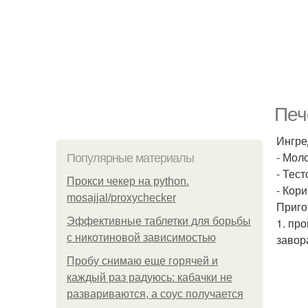
Печ
Ингре
- Мол
Популярные материалы
- Тест
Прокси чекер на python.
- Кор
mosajjal/proxychecker
Приго
Эффективные таблетки для борьбы
1. пр
с никотиновой зависимостью
завор
Пробу снимаю еще горячей и
каждый раз радуюсь: кабачки не
развариваются, а соус получается