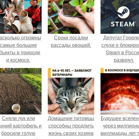
асколько огромны
Сроки посадки
Депутат Горел
самые большие
рассады овощей.
слухи о блокиро
бъекты в природе
Steam в Росс
и космосе.
развеял.
Сняли лук или
Домашние питомцы
Будущее вселен
анний картофель и
способны продлить
через миллион
бросили голую
жизнь своих хозяев
миллиарды лет 