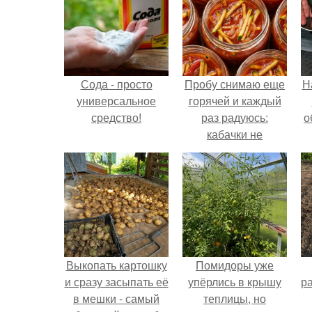
Сода - просто
Пробу снимаю еще
Н
универсальное
горячей и каждый
средство!
раз радуюсь:
о
кабачки не
развариваются, а
соус получается
густым и
пикантным.
Выкопать картошку
Помидоры уже
и сразу засыпать её
упёрлись в крышу
р
в мешки - самый
теплицы, но