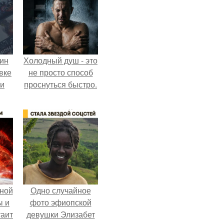
кин
Холодный душ - это
вке
не просто способ
ии
проснуться быстро.
ной
Одно случайное
ы и
фото эфиопской
таит
девушки Элизабет