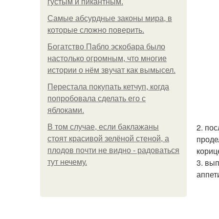
густым и пикантным.
Самые абсурдные законы мира, в
которые сложно поверить.
Богатство Пабло эскобара было
настолько огромным, что многие
истории о нём звучат как вымысел.
Перестала покупать кетчуп, когда
попробовала сделать его с
яблоками.
2. пос
В том случае, если баклажаны
проде
стоят красивой зелёной стеной, а
кориц
плодов почти не видно - радоваться
3. вы
тут нечему.
аппет