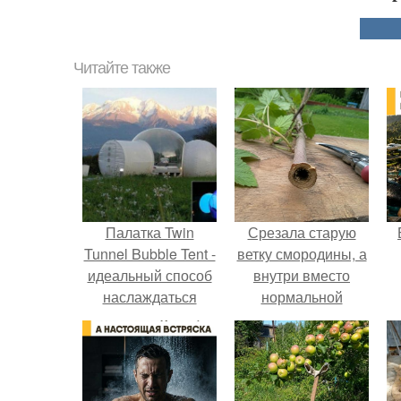
Читайте также
Палатка Twin
Срезала старую
Tunnel Bubble Tent -
ветку смородины, а
идеальный способ
внутри вместо
наслаждаться
нормальной
природой.
светлой
сердцевины
оказалась чёрная
пустота.