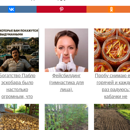
Богатство Пабло
Фейсбилдинг
Пробу снимаю 
эскобара было
(гимнастика для
горячей и каж
настолько
лица).
раз радуюсь:
огромным, что
кабачки не
многие истории о
развариваются
нём звучат как
соус получает
вымысел.
густым и
пикантным.