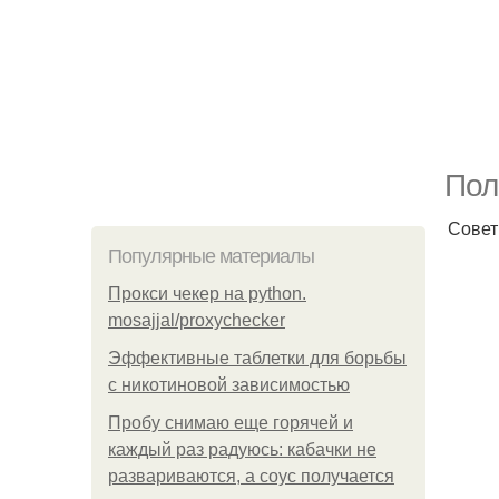
Пол
Совет
Популярные материалы
Прокси чекер на python.
mosajjal/proxychecker
Эффективные таблетки для борьбы
с никотиновой зависимостью
Пробу снимаю еще горячей и
каждый раз радуюсь: кабачки не
развариваются, а соус получается