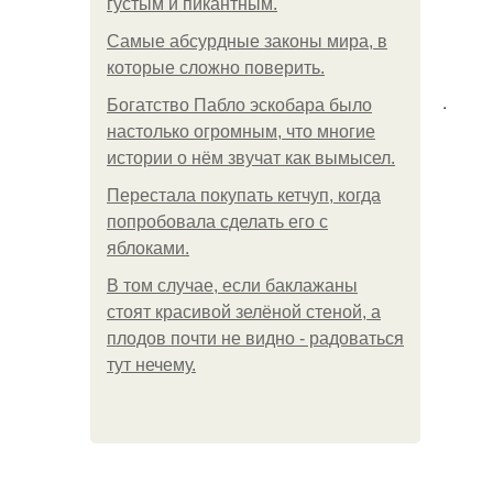
густым и пикантным.
Самые абсурдные законы мира, в
которые сложно поверить.
.
Богатство Пабло эскобара было
настолько огромным, что многие
истории о нём звучат как вымысел.
Перестала покупать кетчуп, когда
попробовала сделать его с
яблоками.
В том случае, если баклажаны
стоят красивой зелёной стеной, а
плодов почти не видно - радоваться
тут нечему.