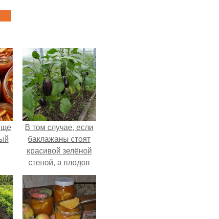
еще
В том случае, если
дый
баклажаны стоят
красивой зелёной
стеной, а плодов
, а
почти не видно -
ся
радоваться тут
нечему.