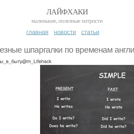
ЛАЙФХАКИ
маленькие, полезные хитрости
главная
новости
статьи
езные шпаргалки по временам англи
ы_в_быту@m_Lifehack