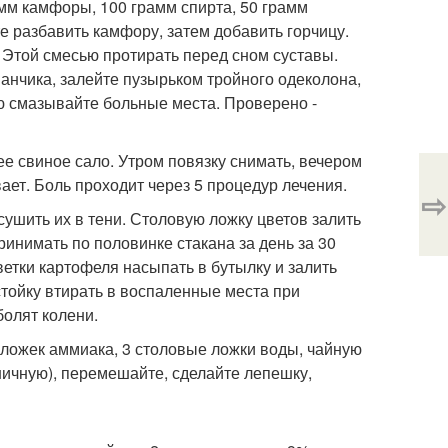
рамм камфоры, 100 грамм спирта, 50 грамм
е разбавить камфору, затем добавить горчицу.
 Этой смесью протирать перед сном суставы.
нчика, залейте пузырьком тройного одеколона,
ью смазывайте больные места. Проверено -
е свиное сало. Утром повязку снимать, вечером
ает. Боль проходит через 5 процедур лечения.
⇨
сушить их в тени. Столовую ложку цветов залить
ринимать по половинке стакана за день за 30
ветки картофеля насыпать в бутылку и залить
тойку втирать в воспаленные места при
болят колени.
ложек аммиака, 3 столовые ложки воды, чайную
ничную), перемешайте, сделайте лепешку,