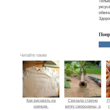
Тольк
уксус
обвяз
Здоро
Понр
Читайте также
Как рисовать на
Срезала старую
П
одежде.
ветку смородины, а