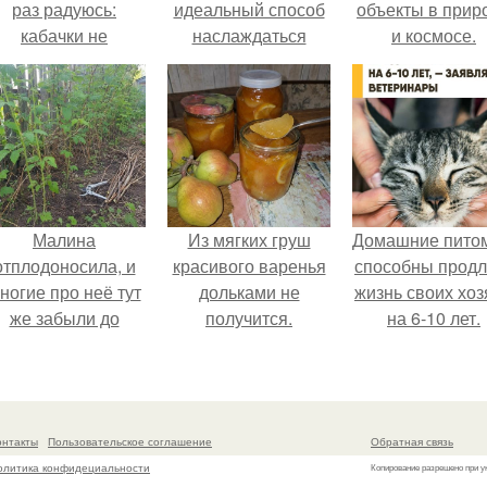
раз радуюсь:
идеальный способ
объекты в прир
кабачки не
наслаждаться
и космосе.
развариваются, а
природой.
соус получается
густым и
пикантным.
Малина
Из мягких груш
Домашние пито
отплодоносила, и
красивого варенья
способны продл
ногие про неё тут
дольками не
жизнь своих хоз
же забыли до
получится.
на 6-10 лет.
следующего лета.
онтакты
Пользовательское соглашение
Обратная связь
олитика конфидециальности
Копирование разрешено при у