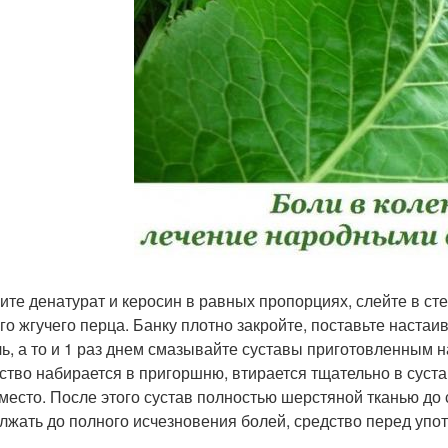
ите денатурат и керосин в равных пропорциях, слейте в сте
го жгучего перца. Банку плотно закройте, поставьте настаи
чь, а то и 1 раз днем смазывайте суставы приготовленным
ство набирается в пригоршню, втирается тщательно в суста
 место. После этого сустав полностью шерстяной тканью д
лжать до полного исчезновения болей, средство перед упо