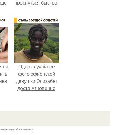
оде
проснуться быстро.
мцы
Одно случайное
ить
фото эфиопской
яев
девушки Элизабет
деста мгновенно
разлетелось по
всему интернету и
сделало её новой
звездой соцсетей.
казании обратной гиперссылки.