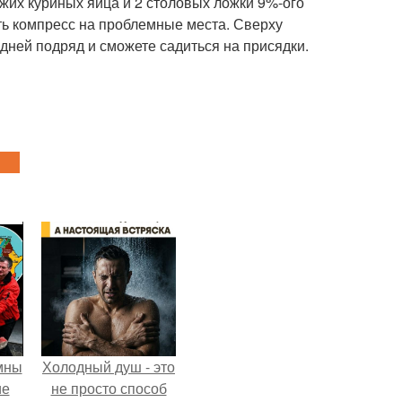
вежих куриных яйца и 2 столовых ложки 9%-ого
ить компресс на проблемные места. Сверху
дней подряд и сможете садиться на присядки.
мны
Холодный душ - это
ие
не просто способ