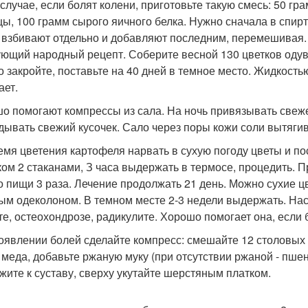
 случае, если болят колени, приготовьте такую смесь: 50 г
цы, 100 грамм сырого яичного белка. Нужно сначала в спирт
 взбивают отдельно и добавляют последним, перемешивая.
ющий народный рецепт. Соберите весной 130 цветков одува
о закройте, поставьте на 40 дней в темное место. Жидкост
ает.
о помогают компрессы из сала. На ночь привязывать свеже
дывать свежий кусочек. Сало через поры кожи соли вытягив
емя цветения картофеля нарвать в сухую погоду цветы и по
ком 2 стаканами, З часа выдержать в термосе, процедить. П
о пищи 3 раза. Лечение продолжать 21 день. Можно сухие ц
ым одеколоном. В темном месте 2-3 недели выдержать. Нас
те, остеохондрозе, радикулите. Хорошо помогает она, если 
оявлении болей сделайте компресс: смешайте 12 столовых 
 меда, добавьте ржаную муку (при отсутствии ржаной - пше
жите к суставу, сверху укутайте шерстяным платком.