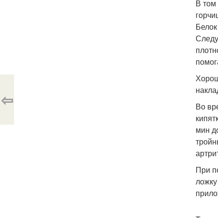
В том
горчи
Белок
Следу
плотн
помог
Хорош
накла
⇦
Во вр
кипят
мин д
тройн
артри
При п
ложку
прило