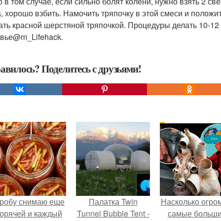
о в том случае, если сильно болят колени, нужно взять 2 с
а, хорошо взбить. Намочить тряпочку в этой смеси и полож
ать красной шерстяной тряпочкой. Процедуры делать 10-12 
вье@m_Lifehack.
авилось? Поделитесь с друзьями!
робу снимаю еще
Палатка Twin
Насколько огро
горячей и каждый
Tunnel Bubble Tent -
самые больш