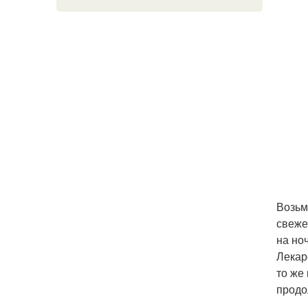
Возьм
свеже
на но
Лекар
то же
продо