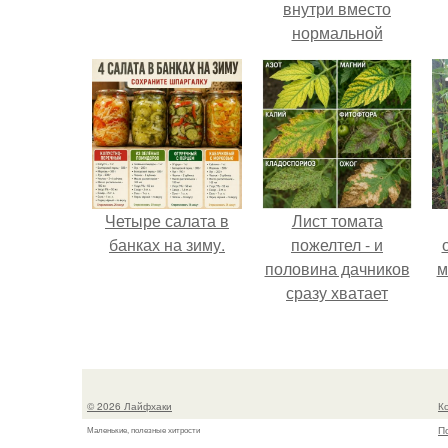
внутри вместо
нормальной
светлой
сердцевины
оказалась чёрная
пустота.
Четыре салата в
Лист томата
банках на зиму.
пожелтел - и
половина дачников
м
сразу хватает
удобрение.
© 2026 Лайфхаки
К
П
Маленькие, полезные хитрости