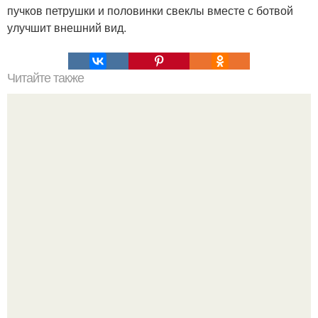
пучков петрушки и половинки свеклы вместе с ботвой
улучшит внешний вид.
Читайте также
Как узнать где плюс, а где минус на проводах. Как
определить полярность, не имея приборов.