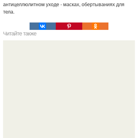
антицеллюлитном уходе - масках, обертываниях для
тела.
Читайте также
Надписи для органайзера хорошего настроения
распечатать. Идеи "Органайзеров Хорошего
Настроения" с примерами подарочков.