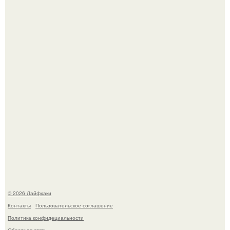
Насколько огромны самые большие объекты в природе
и космосе.
В том случае, если баклажаны стоят красивой зелёной
стеной, а плодов почти не видно - радоваться тут
нечему.
© 2026 Лайфхаки
Контакты
Пользовательское соглашение
Политика конфидециальности