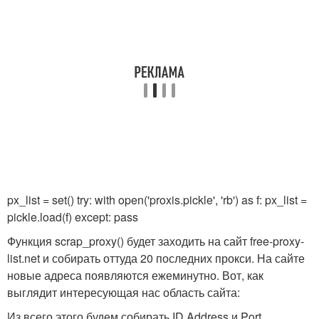
px_list = set() try: with open('proxis.pickle', 'rb') as f: px_list =
pickle.load(f) except: pass
Функция scrap_proxy() будет заходить на сайт free-proxy-
list.net и собирать оттуда 20 последних прокси. На сайте
новые адреса появляются ежеминутно. Вот, как
выглядит интересующая нас область сайта:
Из всего этого будем собирать ID Address и Port.