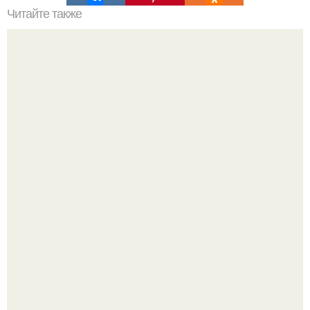
Читайте также
Мастерство конкурентной разведки: ключ к успеху в
рекламе
Срезала старую ветку смородины, а внутри вместо
нормальной светлой сердцевины оказалась чёрная