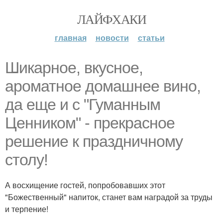
ЛАЙФХАКИ
главная
новости
статьи
Шикapное, вкycное,
аpoматное домашнее вино,
да еще и с "Гуманным
Ценником" - прекрасное
решение к праздничному
столу!
А восхищение гостей, попробовавших этот
"Божественный" напиток, станет вам наградой за труды
и терпение!