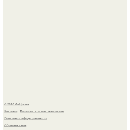
Ботва пожелтела, сосед уже достал вилы, и рука сама
тянется копать картошку.
Чем заболела груша и как ее лечить?
© 2026 Лайфхаки
Контакты
Пользовательское соглашение
Политика конфидециальности
Обратная связь