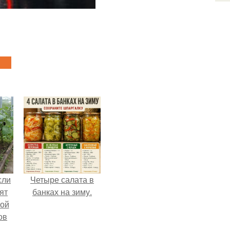
сли
Четыре салата в
ят
банках на зиму.
ной
ов
 -