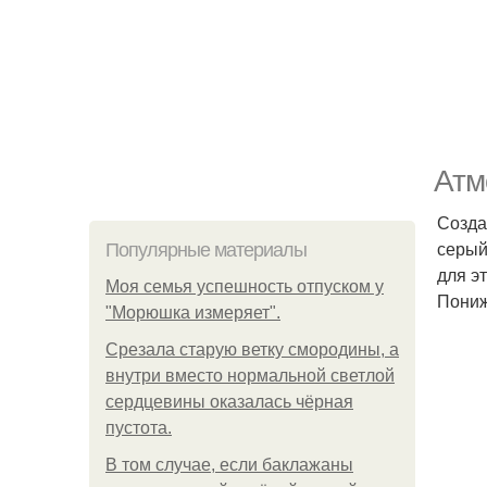
Атм
Созда
серый
Популярные материалы
для э
Моя семья успешность отпуском у
Пониж
"Морюшка измеряет".
Срезала старую ветку смородины, а
внутри вместо нормальной светлой
сердцевины оказалась чёрная
пустота.
В том случае, если баклажаны