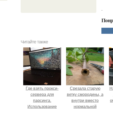
.
Понр
Читайте также
Где взять прокси-
Срезала старую
Н
сервера для
ветку смородины, а
парсинга.
внутри вместо
о
Использование
нормальной
списка прокси-
светлой