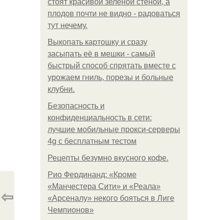
стоят красивой зелёной стеной, а
плодов почти не видно - радоваться
тут нечему.
Выкопать картошку и сразу
засыпать её в мешки - самый
быстрый способ спрятать вместе с
урожаем гниль, порезы и больные
клубни.
Безопасность и
конфиденциальность в сети:
лучшие мобильные прокси-серверы
4g с бесплатным тестом
Рецепты безумно вкусного кофе.
Рио Фердинанд: «Кроме
«Манчестера Сити» и «Реала»
⇦
«Арсеналу» некого бояться в Лиге
Чемпионов»