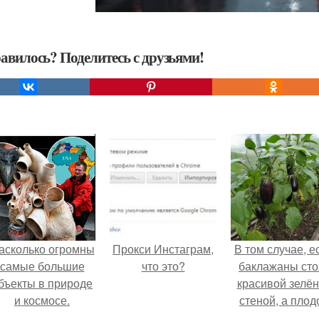
авилось? Поделитесь с друзьями!
асколько огромны
Прокси Инстаграм,
В том случае, е
самые большие
что это?
баклажаны сто
бъекты в природе
красивой зелё
и космосе.
стеной, а плод
почти не видно