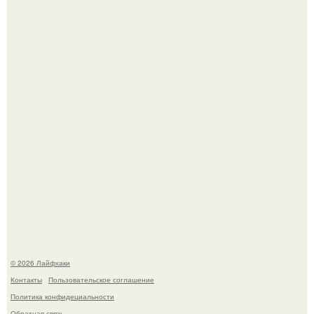
Смородины в этом году много, а обычное жидкое
варенье у нас как-то не очень едят.
Автоваз крупнейшее обновление Lada Niva Legend за
всю историю представил.
© 2026 Лайфхаки
Контакты
Пользовательское соглашение
Политика конфидециальности
Обратная связь