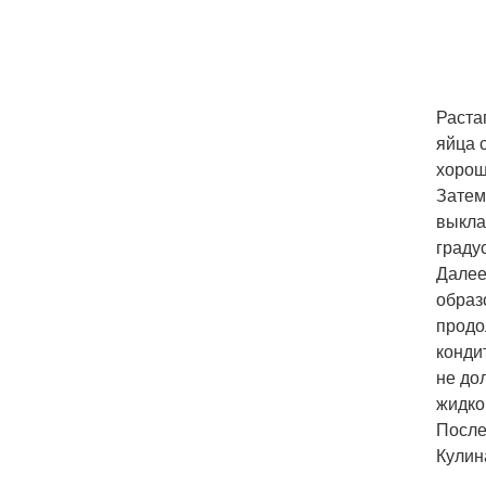
Раста
яйца 
хорош
Затем
выкла
граду
Далее
образ
продо
конди
не до
жидко
После
Кулин