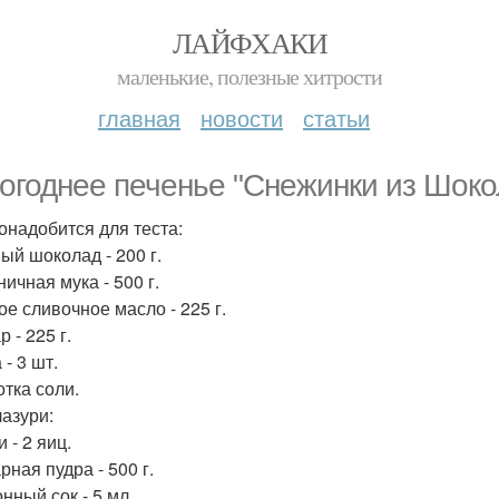
ЛАЙФХАКИ
маленькие, полезные хитрости
главная
новости
статьи
огоднее печенье "Снежинки из Шоко
онадобится для теста:
ый шоколад - 200 г.
ичная мука - 500 г.
ое сливочное масло - 225 г.
р - 225 г.
 - 3 шт.
отка соли.
лазури:
и - 2 яиц.
рная пудра - 500 г.
нный сок - 5 мл.