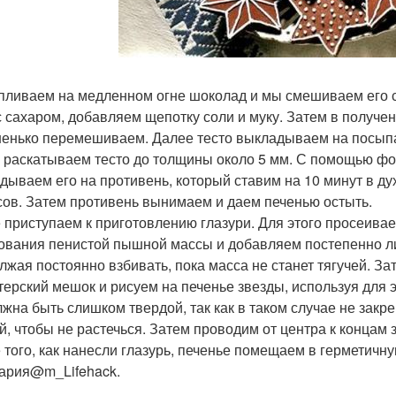
пливаем на медленном огне шоколад и мы смешиваем его 
с сахаром, добавляем щепотку соли и муку. Затем в получ
енько перемешиваем. Далее тесто выкладываем на посыпа
 раскатываем тесто до толщины около 5 мм. С помощью фо
дываем его на противень, который ставим на 10 минут в ду
сов. Затем противень вынимаем и даем печенью остыть.
 приступаем к приготовлению глазури. Для этого просеива
ования пенистой пышной массы и добавляем постепенно ли
лжая постоянно взбивать, пока масса не станет тягучей. 
терский мешок и рисуем на печенье звезды, используя для э
лжна быть слишком твердой, так как в таком случае не закре
й, чтобы не растечься. Затем проводим от центра к концам 
 того, как нанесли глазурь, печенье помещаем в герметичну
ария@m_Lifehack.