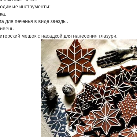
одимые инструменты:
ка.
ма для печенья в виде звезды.
тивень.
дитерский мешок с насадкой для нанесения глазури.