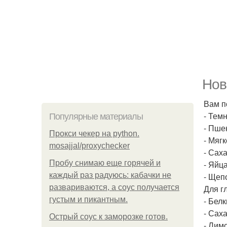
Нов
Вам п
- Темн
Популярные материалы
- Пшен
Прокси чекер на python.
- Мягк
mosajjal/proxychecker
- Саха
Пробу снимаю еще горячей и
- Яйца
каждый раз радуюсь: кабачки не
- Щеп
развариваются, а соус получается
Для г
густым и пикантным.
- Белк
- Саха
Острый соус к заморозке готов.
- Лимо