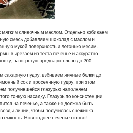
с мягким сливочным маслом. Отдельно взбиваем
енную смесь добавляем шоколад с маслом и
нную мукой поверхность и легонько месим.
рмы вырезаем из теста печенье и аккуратно
ховку, разогретую предварительно до 200
ем сахарную пудру, взбиваем яичные белки до
монный сок и просеянную пудру, при этом
Затем получившейся глазурью наполняем
того тонкую насадку. Глазурь по консистенции
пится на печенье, а также не должна быть
звезды линии, чтобы получилась снежинка.
ю емкость. Новогоднее печенье готово!