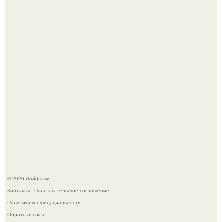
Из мягких груш красивого варенья дольками не
получится.
Домашние питомцы способны продлить жизнь своих
хозяев на 6-10 лет.
© 2026 Лайфхаки
Контакты
Пользовательское соглашение
Политика конфидециальности
Обратная связь