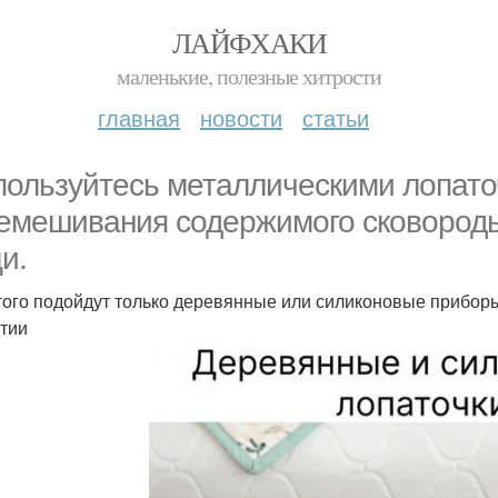
ЛАЙФХАКИ
маленькие, полезные хитрости
главная
новости
статьи
пользуйтесь металлическими лопат
емешивания содержимого сковороды
и.
того подойдут только деревянные или силиконовые приборы
тии