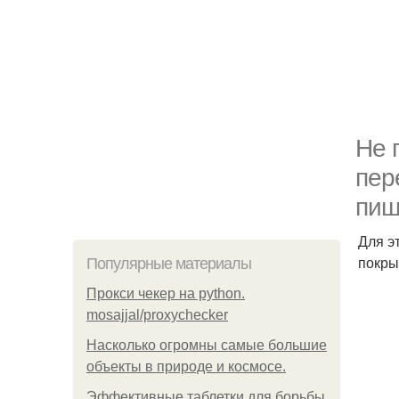
Не 
пер
пищ
Для э
покры
Популярные материалы
Прокси чекер на python.
mosajjal/proxychecker
Насколько огромны самые большие
объекты в природе и космосе.
Эффективные таблетки для борьбы