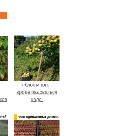
Яблок много -
вроде радоваться
ков
надо.
т