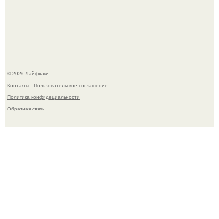
В Дубае существует район, который кажется ошибкой
самой реальности.
© 2026 Лайфхаки
Контакты
Пользовательское соглашение
Политика конфидециальности
Обратная связь