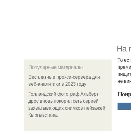
На 
То ес
преми
Популярные материалы
пищит
Бесплатные прокси-сервера для
не ви
веб-аналитики в 2023 году
Понр
Голландский фотограф Альберт
дрос вновь покорил сеть серией
захватывающих снимков пейзажей
Кыргызстана.