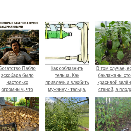
Богатство Пабло
Как соблазнить
В том случае, е
эскобара было
тельца. Как
баклажаны сто
настолько
привлечь и влюбить
красивой зелё
огромным, что
мужчину - тельца.
стеной, а плод
многие истории о
почти не видно
нём звучат как
радоваться ту
вымысел.
нечему.