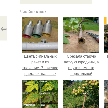
Читайте также
⇦
Цвета сигнальных
Срезала старую
ракет и их
ветку смородины, а
значение. Значение
внутри вместо
цвета сигнальных
нормальной
патронов и ракет,
светлой
вдруг кому
сердцевины
пригодится.
оказалась чёрная
пустота.