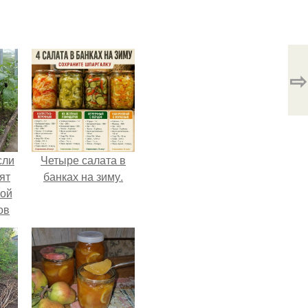
⇨
сли
Четыре салата в
ят
банках на зиму.
ной
ов
 -
т