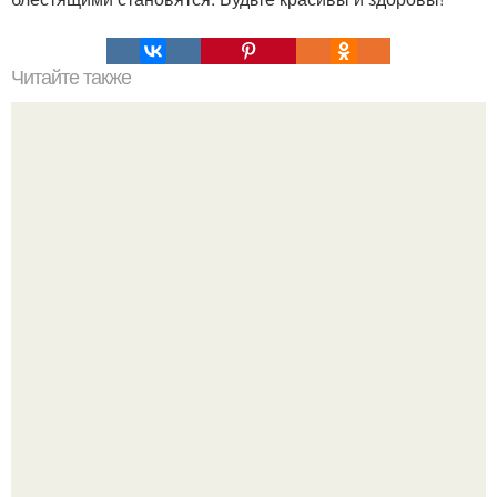
Читайте также
Надписи для органайзера хорошего настроения
распечатать. Идеи "Органайзеров Хорошего
Настроения" с примерами подарочков.