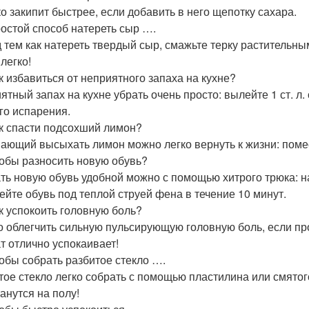
о закипит быстрее, если добавить в него щепотку сахара.
ростой способ натереть сыр ….
 тем как натереть твердый сыр, смажьте терку растительны
легко!
ак избавиться от неприятного запаха на кухне?
ятный запах на кухне убрать очень просто: вылейте 1 ст. л.
го испарения.
ак спасти подсохший лимон?
ающий высыхать лимон можно легко вернуть к жизни: помест
тобы разносить новую обувь?
ть новую обувь удобной можно с помощью хитрого трюка: на
ейте обувь под теплой струей фена в течение 10 минут.
ак успокоить головную боль?
 облегчить сильную пульсирующую головную боль, если пр
т отлично успокаивает!
тобы собрать разбитое стекло ….
тое стекло легко собрать с помощью пластилина или смятог
анутся на полу!