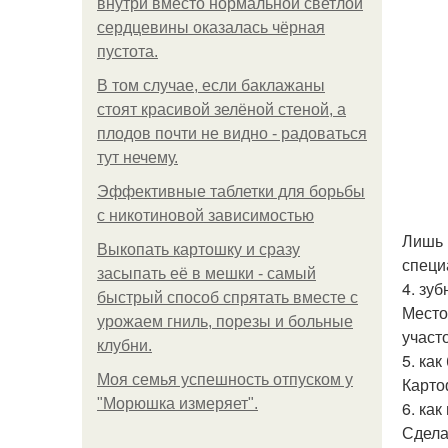
внутри вместо нормальной светлой
сердцевины оказалась чёрная
пустота.
В том случае, если баклажаны
стоят красивой зелёной стеной, а
плодов почти не видно - радоваться
тут нечему.
Эффективные таблетки для борьбы
с никотиновой зависимостью
Лишь 
Выкопать картошку и сразу
специ
засыпать её в мешки - самый
4. зу
быстрый способ спрятать вместе с
Место
урожаем гниль, порезы и больные
участ
клубни.
5. ка
Моя семья успешность отпуском у
Карто
"Морюшка измеряет".
6. ка
Сдела