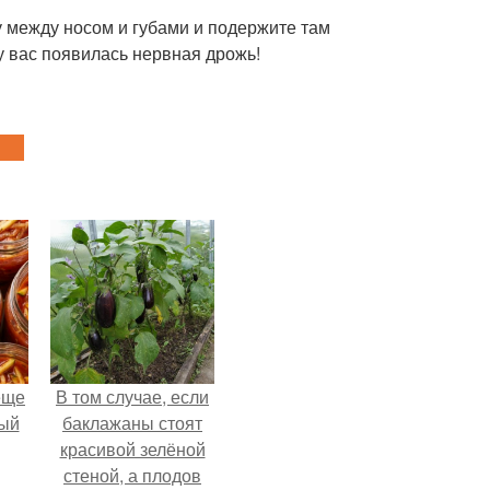
у между носом и губами и подержите там
у вас появилась нервная дрожь!
еще
В том случае, если
дый
баклажаны стоят
красивой зелёной
стеной, а плодов