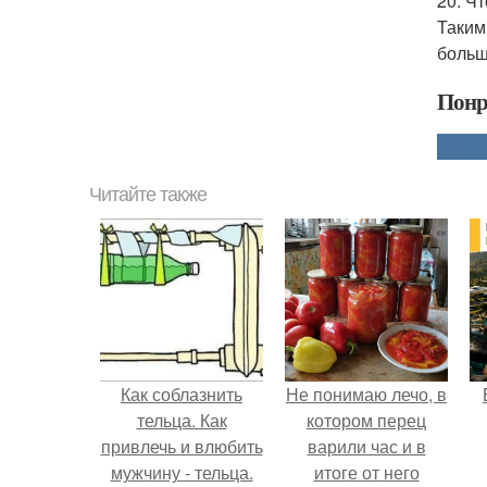
20. Ч
Таким
больш
Понр
Читайте также
Как соблазнить
Не понимаю лечо, в
тельца. Как
котором перец
привлечь и влюбить
варили час и в
мужчину - тельца.
итоге от него