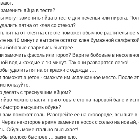
вают.
м заменить яйца в тесте?
ы могут заменить яйца в тесте для печенья или пирога. По
 удалить пятна от клея со стекол?
ть пятна от клея на стекле поможет обычное растительное
ьте на 10 минут и вытрите остатки клея бумажной салфеткой
обы бобовые сварились быстрее ….
и замочить фасоль или горох? Варите бобовые в несолено
ной воды каждые 7-10 минут. Так они разварятся легко!
тобы удалить пятна от краски с одежды ….
м поможет ацетон - смажьте им испачканное место. После э
 используйте.
то делать с треснувшим яйцом?
 яйцо можно спасти: приготовьте его на паровой бане и исп
ак быстро высушить обувь?
м вам поможет соль. Разогрейте ее на сковороде, всыпьте в
. Через некоторое время замените носок с солью на новый, 
сь. Обувь моментально высыхает!
тобы молоко быстрее … закипело.