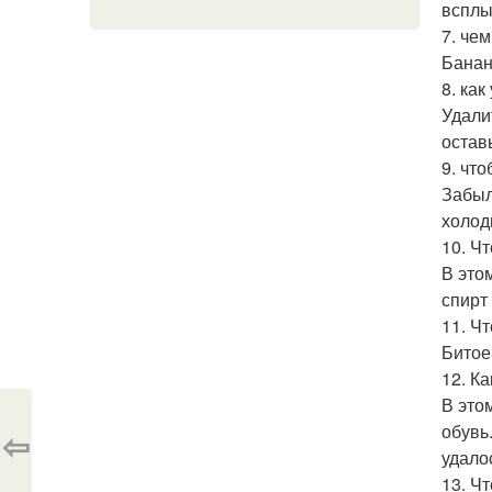
всплы
7. че
Банан
8. как
Удали
остав
9. чт
Забыл
холод
10. Ч
В это
спирт
11. Ч
Битое
12. К
В это
обувь
⇦
удало
13. Ч