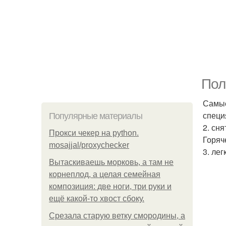
Пол
Самые
специ
Популярные материалы
2. сня
Прокси чекер на python.
Горяч
mosajjal/proxychecker
3. лег
Вытаскиваешь морковь, а там не
корнеплод, а целая семейная
композиция: две ноги, три руки и
ещё какой-то хвост сбоку.
Срезала старую ветку смородины, а