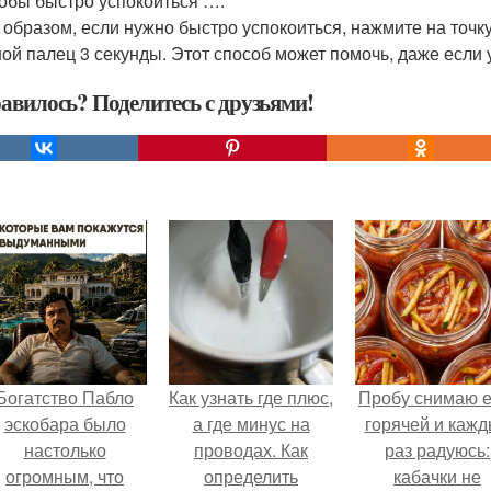
тобы быстро успокоиться ….
 образом, если нужно быстро успокоиться, нажмите на точк
ой палец 3 секунды. Этот способ может помочь, даже если 
авилось? Поделитесь с друзьями!
Богатство Пабло
Как узнать где плюс,
Пробу снимаю 
эскобара было
а где минус на
горячей и каж
настолько
проводах. Как
раз радуюсь:
огромным, что
определить
кабачки не