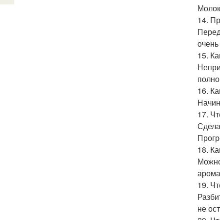
Молок
14. П
Перед
очень 
15. К
Непри
полно
16. К
Начин
17. Ч
Сдела
Прогр
18. К
Можно
арома
19. Ч
Разби
не ост