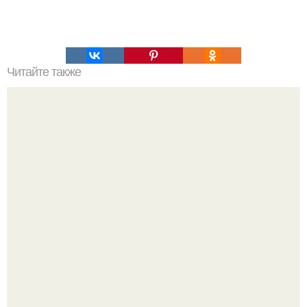
Читайте также
Вкуснейшие пирожки "Бомбочки".