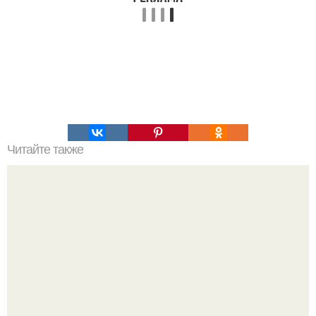
Читайте также
Овсяные оладушки с яблоками и морковью.