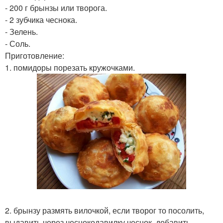
- 200 г брынзы или творога.
- 2 зубчика чеснока.
- Зелень.
- Соль.
Приготовление:
1. помидоры порезать кружочками.
2. брынзу размять вилочкой, если творог то посолить,
выдавить через чеснокодавилку чеснок, добавить