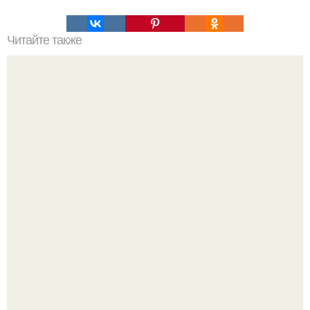
Читайте также
Полезно знать! Не ешьте это!
Пробу снимаю еще горячей и каждый раз радуюсь: