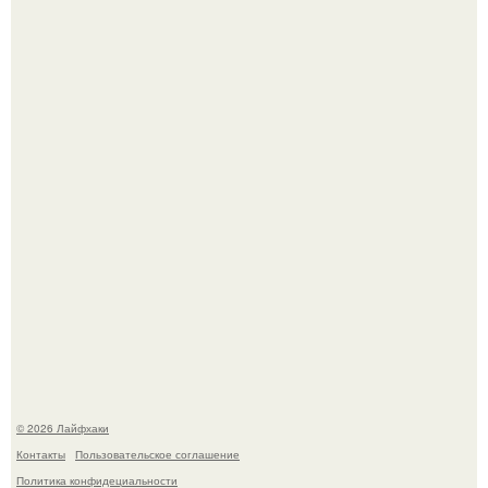
В Дубае существует район, который кажется ошибкой
самой реальности.
Академик ран Онищенко призвал россиян не ездить
отдыхать за границу: "Зачем Ездить в Турцию, Когда у
нас в Стране Есть Практически все".
© 2026 Лайфхаки
Контакты
Пользовательское соглашение
Политика конфидециальности