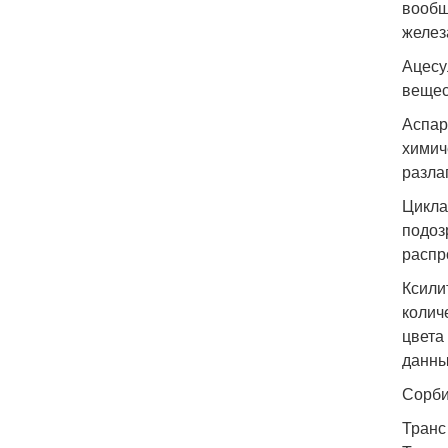
вообщ
желез
Ацесу
вещес
Аспар
химич
разла
Цикла
подоз
распр
Ксили
колич
цвета
данны
Сорби
Транс