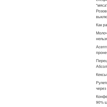
"мяса"
Розов
выклю
Как р
Молоч
нельз
Асепт
проне
Перец 
Абсол
Кексы
Рулет
через
Конфе
90% ш