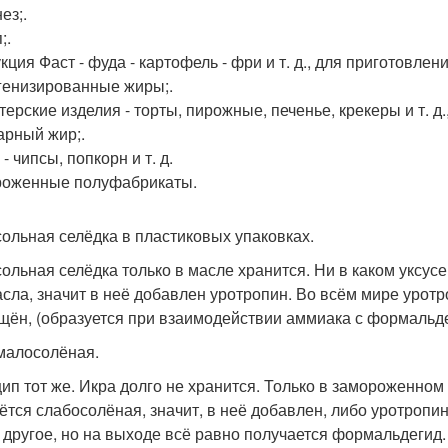
ез;.
;.
кция Фаст - фуда - картофель - фри и т. д., для приготовле
генизированные жиры;.
терские изделия - торты, пирожные, печенье, крекеры и т. д
арный жир;.
- чипсы, попкорн и т. д.
оженные полуфабрикаты.
ольная селёдка в пластиковых упаковках.
ольная селёдка только в масле хранится. Ни в каком уксусе,
асла, значит в неё добавлен уротропин. Во всём мире урот
щён, (образуется при взаимодействии аммиака с формальд
малосолёная.
ип тот же. Икра долго не хранится. Только в замороженном
ётся слабосолёная, значит, в неё добавлен, либо уротропи
о другое, но на выходе всё равно получается формальдегид.