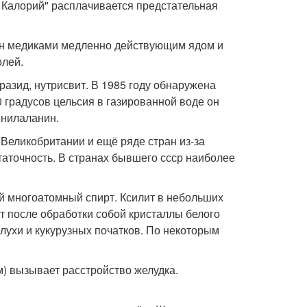
м Калорий" расплачивается предстательная
нан медиками медленно действующим ядом и
олей.
кразид, нутрисвит. В 1985 году обнаружена
 градусов цельсия в газированной воде он
енилаланин.
 Великобритании и ещё ряде стран из-за
таточность. В странах бывшего ссср наиболее
ий многоатомный спирт. Ксилит в небольших
ит после обработки собой кристаллы белого
елухи и кукурузных початков. По некоторым
м) вызывает расстройство желудка.