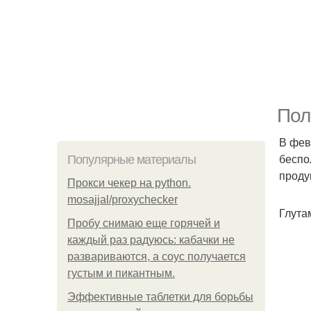
Пол
В фев
беспо
Популярные материалы
проду
Прокси чекер на python.
mosajjal/proxychecker
Глутам
Пробу снимаю еще горячей и
каждый раз радуюсь: кабачки не
развариваются, а соус получается
густым и пикантным.
Эффективные таблетки для борьбы