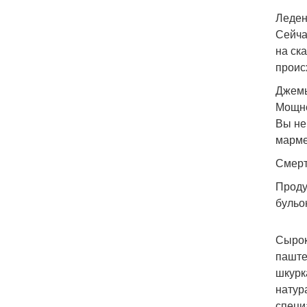
Леден
Сейча
на ск
проис
Джемы
Мощне
Вы не
марме
Смерт
Проду
бульо
Сырок
паште
шкурк
натур
специ