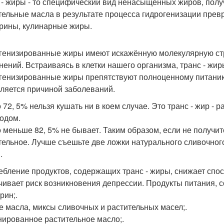
 - жиры - то специфический вид ненасыщенных жиров, пол
тельные масла в результате процесса гидрогенизации пре
рины, кулинарные жиры.
генизированные жиры имеют искажённую молекулярную стр
нений. Встраиваясь в клетки нашего организма, транс - жи
генизированные жиры препятствуют полноценному питанию 
вляется причиной заболеваний.
 72, 5% нельзя кушать ни в коем случае. Это транс - жир - 
одом.
 меньше 82, 5% не бывает. Таким образом, если не получит
тельное. Лучше съешьте две ложки натурального сливочного
.
ебление продуктов, содержащих транс - жиры, снижает спо
чивает риск возникновения депрессии. Продукты питания, 
рин;.
е масла, миксы сливочных и растительных масел;.
ированное растительное масло;.