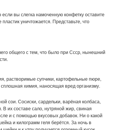
о если вы слегка намоченную конфетку оставите
е пластик уничтожается. Представьте, что
его общего с тем, что было при Ссср, нынешний
сти.
ия, растворимые супчики, картофельные пюре,
то сплошная химия, наносящая вред организму.
й сои. Сосиски, сардельки, варёная колбаса,
 В их составе сало, нутряной жир, свиная
исле и с помощью вкусовых добавок. Ни о какой
ейка и килограмм геля берётся. За ночь в
 шейки и к утру получается огромный кусок