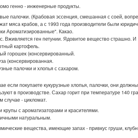
омо генно - инженерные продукты.
вые палочки. (Крабовая эссенция, смешанная с соей, вопр
жат мяса крабов, а с 1993 года производители были юриди
ки Ароматизированные". Какао.
с. Вживляется ген петунии. Ядовитое вещество страшно. И 
тный картофель.
ый горошек (консервированный.
уза (консервированная.
узные палочки и хлопья с сахаром.
чае если покупаете кукурузные хлопья, палочки, они должны
ьзуют в производстве. Сахар горит при температуре 140 гр
м случае - цикломат.
и крупы с ароматизаторами и красителями.
ичными натуральным.
имические вещества, имеющие запах - привкус груши, клубник