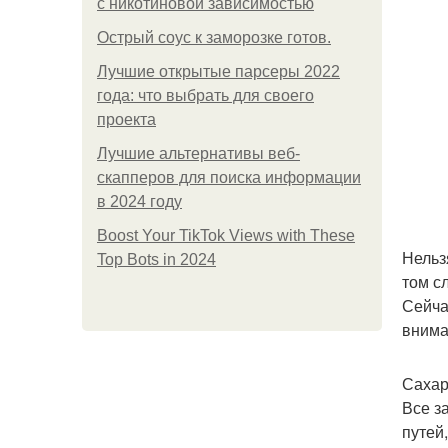
с никотиновой зависимостью
Острый соус к заморозке готов.
Лучшие открытые парсеры 2022
года: что выбрать для своего
проекта
Лучшие альтернативы веб-
скапперов для поиска информации
в 2024 году
Boost Your TikTok Views with These
Нельз
Top Bots in 2024
том с
Сейча
внима
Сахар
Все з
путей