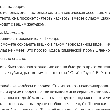
цы. Барбарис.
с используется настолько сильная химическая эссенция, чт
атерти, она прожжёт скатерть насквозь, вместе с лаком. Даж
ходит с вашим желудком.
. Мармелад.
йшие антиокислители. Никогда.
 сможете сохранить вишню в таком первозданном виде. Нич
лад не имеет. Это просто чудеса химической промышленно
ельно опасно.
кты быстрого приготовления: лапша быстрого приготовлен
нные кубики, растворимые соки типа "Юпи" и "зуко". Всё э
опчёные колбасы и прочее. Они из генно - модифицированно
ты и другие продукты с так называемыми скрытыми жирами.
а занимают до 40% веса, но маскируются под мясо, в том ч
альности в данном случае вообще речь не идёт. Тоненькая ш
альной машинке гель "Расколбашивается" вместе с кусочком