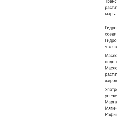
Транс
расти
марга
Гидро
соеди
Гидро
что я
Масло
водор
Масло
расти
жиров
Употр
увели
Марга
Мягки
Рафин