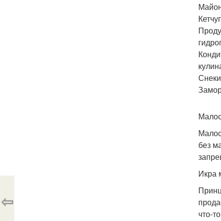
Майон
Кетчуп
Проду
гидро
Конди
кулин
Снеки 
Замор
Малос
Малос
без м
запре
Икра 
Принц
⇦
прода
что-т