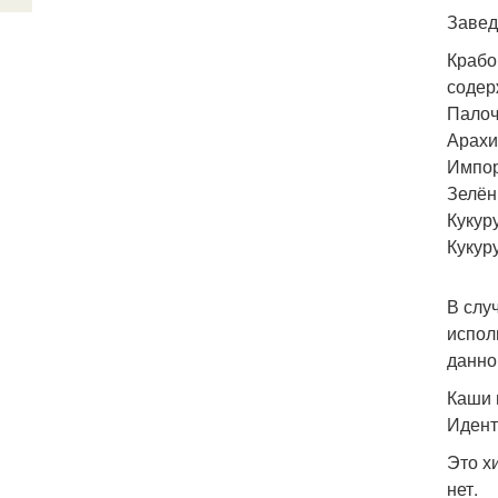
Завед
Крабо
содер
Палоч
Арахи
Импор
Зелён
Кукур
Кукур
В слу
испол
данно
Каши 
Идент
Это х
нет.