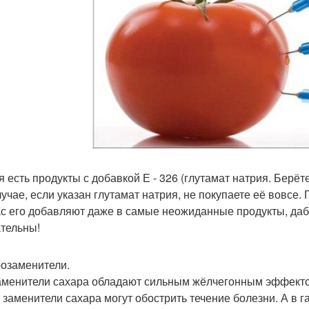
я есть продукты с добавкой Е - 326 (глутамат натрия. Берёт
лучае, если указан глутамат натрия, не покупаете её вовсе.
с его добавляют даже в самые неожиданные продукты, дабы
тельны!
озаменители.
аменители сахара обладают сильным жёлчегонным эффект
, заменители сахара могут обострить течение болезни. А в 