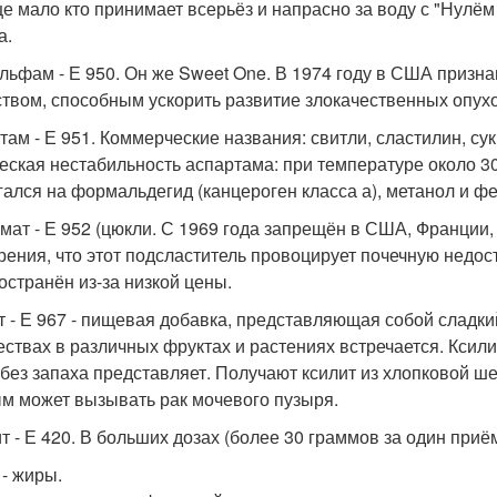
е мало кто принимает всерьёз и напрасно за воду с "Нулё
а.
льфам - Е 950. Он же Sweet One. В 1974 году в США приз
твом, способным ускорить развитие злокачественных опух
там - Е 951. Коммерческие названия: свитли, сластилин, су
еская нестабильность аспартама: при температуре около 30
гался на формальдегид (канцероген класса а), метанол и ф
мат - Е 952 (цюкли. С 1969 года запрещён в США, Франции,
рения, что этот подсластитель провоцирует почечную недос
остранён из-за низкой цены.
т - Е 967 - пищевая добавка, представляющая собой сладк
ествах в различных фруктах и растениях встречается. Ксил
 без запаха представляет. Получают ксилит из хлопковой ш
м может вызывать рак мочевого пузыря.
т - Е 420. В больших дозах (более 30 граммов за один приё
 - жиры.