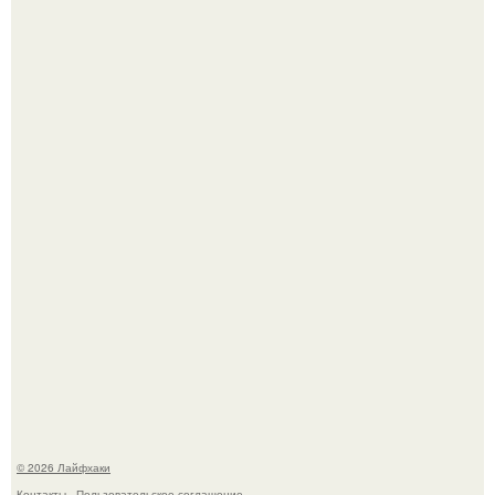
Ботва пожелтела, сосед уже достал вилы, и рука сама
тянется копать картошку.
Автоваз крупнейшее обновление Lada Niva Legend за
всю историю представил.
© 2026 Лайфхаки
Контакты
Пользовательское соглашение