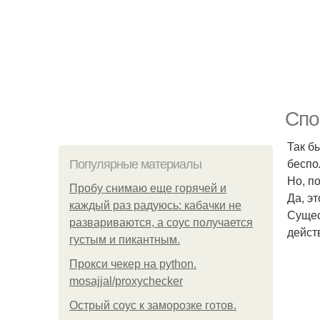
Спо
Так б
беспо
Популярные материалы
Но, п
Пробу снимаю еще горячей и
Да, э
каждый раз радуюсь: кабачки не
Сущес
развариваются, а соус получается
дейст
густым и пикантным.
Прокси чекер на python.
mosajjal/proxychecker
Острый соус к заморозке готов.