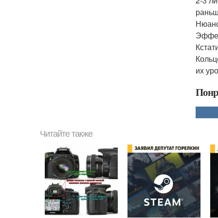
2-3 ли
раньш
Нюанс
Эффек
Кстати
Кольц
их ур
Понр
Читайте также