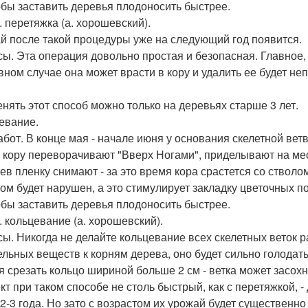
бы заставить деревья плодоносить быстрее.
. перетяжка (а. хорошевский).
й после такой процедуры уже на следующий год появится.
ы. Эта операция довольно простая и безопасная. Главное, 
вном случае она может врасти в кору и удалить ее будет не
нять этот способ можно только на деревьях старше 3 лет.
евание.
абот. В конце мая - начале июня у основания скелетной вет
 кору переворачивают "Вверх Ногами", приделывают на ме
ев пленку снимают - за это время кора срастется со стволо
том будет нарушен, а это стимулирует закладку цветочных по
бы заставить деревья плодоносить быстрее.
. кольцевание (а. хорошевский).
ы. Никогда не делайте кольцевание всех скелетных веток р
ельных веществ к корням дерева, оно будет сильно голодать
я срезать кольцо шириной больше 2 см - ветка может засохн
т при таком способе не столь быстрый, как с перетяжкой, 
 2-3 года. Но зато с возрастом их урожай будет существенно