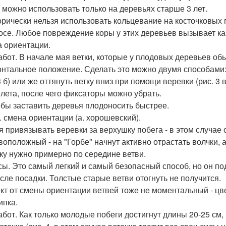
 можно использовать только на деревьях старше 3 лет.
орически нельзя использовать кольцевание на косточковых 
осе. Любое повреждение коры у этих деревьев вызывает ка
 ориентации.
абот. В начале мая ветки, которые у плодовых деревьев обыч
онтальное положение. Сделать это можно двумя способами:
 3 б) или же оттянуть ветку вниз при помощи веревки (рис. 
 лета, после чего фиксаторы можно убрать.
бы заставить деревья плодоносить быстрее.
3. смена ориентации (а. хорошевский).
я привязывать веревки за верхушку побега - в этом случае 
воположный - на "Горбе" начнут активно отрастать волчки,
ку нужно примерно по середине ветви.
ы. Это самый легкий и самый безопасный способ, но он под
осле посадки. Толстые старые ветви отогнуть не получится.
т от смены ориентации ветвей тоже не моментальный - цве
пка.
абот. Как только молодые побеги достигнут длины 20-25 см