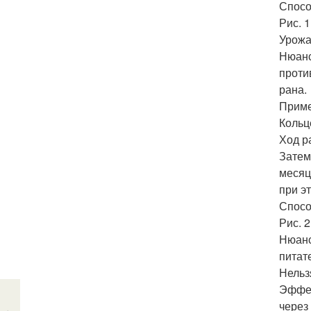
Спосо
Рис. 1
Урожа
Нюанс
проти
рана.
Приме
Кольц
Ход р
Затем
месяц
при э
Спосо
Рис. 2
Нюанс
питат
Нельз
Эффек
через