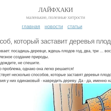
ЛАЙФХАКИ
маленькие, полезные хитрости
главная
новости
статьи
соб, который заставит деревья плод
ывает: посадишь деревце, ждешь плодов год, два, три … вос
лезное создание природы.
одождите, не спешите.
то проблема, однако она легко решается!
твует несколько способов, которые заставят деревья плод
вия у них одинаковый - навредить дереву. Да - да, именно н