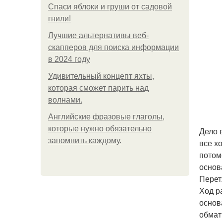
Спаси яблоки и груши от садовой
гнили!
Лучшие альтернативы веб-
скапперов для поиска информации
в 2024 году
Удивительный концепт яхты,
которая сможет парить над
волнами.
Английские фразовые глаголы,
которые нужно обязательно
Дело 
запомнить каждому.
все х
потом
основ
Перет
Ход р
основ
обмат