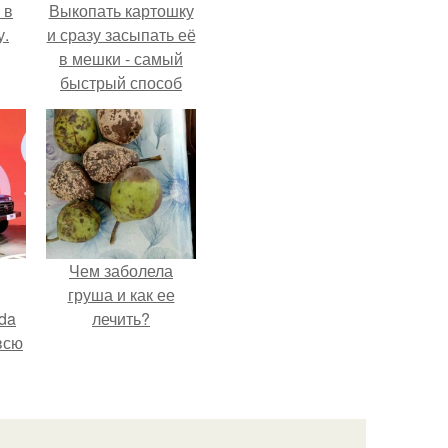
 в
Выкопать картошку
у.
и сразу засыпать её
в мешки - самый
быстрый способ
спрятать вместе с
урожаем гниль,
порезы и больные
клубни.
Чем заболела
груша и как ее
da
лечить?
всю