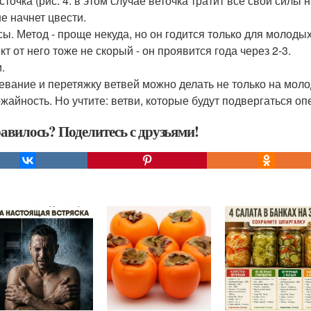
сточка (рис. 4. в этом случае веточка тратит все свои силы
е начнет цвести.
ы. Метод - проще некуда, но он годится только для молоды
т от него тоже не скорый - он проявится года через 2-3.
.
евание и перетяжку ветвей можно делать не только на моло
ожайность. Но учтите: ветви, которые будут подвергаться оп
авилось? Поделитесь с друзьями!