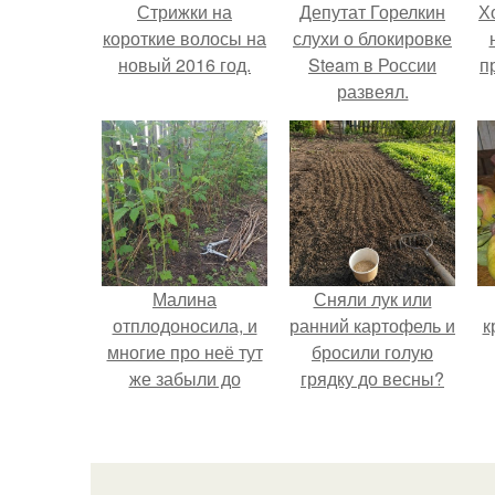
Стрижки на
Депутат Горелкин
Х
короткие волосы на
слухи о блокировке
новый 2016 год.
Steam в России
п
развеял.
Малина
Сняли лук или
отплодоносила, и
ранний картофель и
к
многие про неё тут
бросили голую
же забыли до
грядку до весны?
следующего лета.