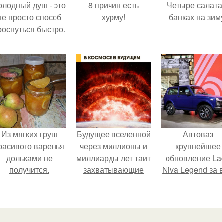
олодный душ - это
8 причин есть
Четыре салата
не просто способ
хурму!
банках на зим
роснуться быстро.
Из мягких груш
Будущее вселенной
Автоваз
расивого варенья
через миллионы и
крупнейшее
дольками не
миллиарды лет таит
обновление La
получится.
захватывающие
Niva Legend за 
тайны.
историю
представил.