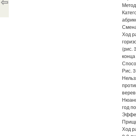
⇦
Метод
Катег
абрик
Смена
Ход р
гориз
(рис.
конца
Спосо
Рис. 
Нельз
проти
верев
Нюанс
год п
Эффек
Прищи
Ход р