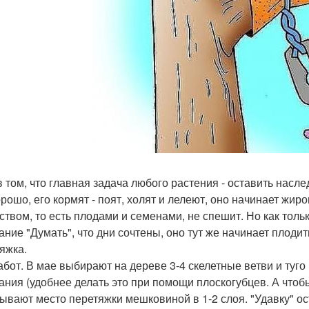
в том, что главная задача любого растения - оставить насле
орошо, его кормят - поят, холят и лелеют, оно начинает жиро
ством, то есть плодами и семенами, не спешит. Но как тольк
ание "Думать", что дни сочтены, оно тут же начинает плодит
яжка.
абот. В мае выбирают на дереве 3-4 скелетные ветви и туго
ания (удобнее делать это при помощи плоскогубцев. А чтоб
ывают место перетяжки мешковиной в 1-2 слоя. "Удавку" ос