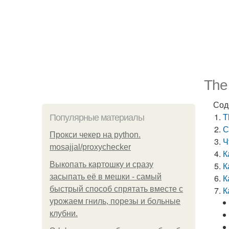
The
Сод
T
Популярные материалы
С
Прокси чекер на python.
Ч
mosajjal/proxychecker
К
Выкопать картошку и сразу
К
засыпать её в мешки - самый
К
быстрый способ спрятать вместе с
К
урожаем гниль, порезы и больные
клубни.