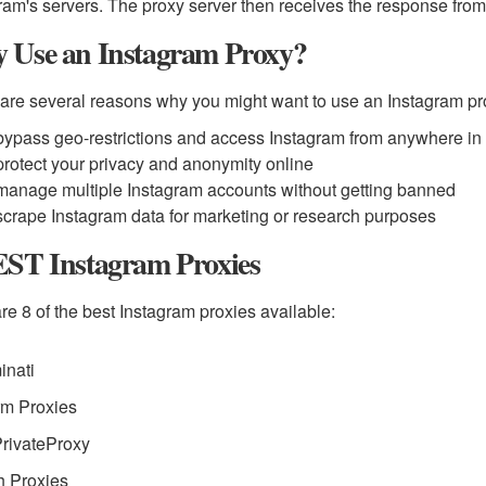
ram's servers. The proxy server then receives the response from
 Use an Instagram Proxy?
are several reasons why you might want to use an Instagram pr
bypass geo-restrictions and access Instagram from anywhere in 
protect your privacy and anonymity online
manage multiple Instagram accounts without getting banned
scrape Instagram data for marketing or research purposes
EST Instagram Proxies
re 8 of the best Instagram proxies available:
inati
rm Proxies
rivateProxy
h Proxies