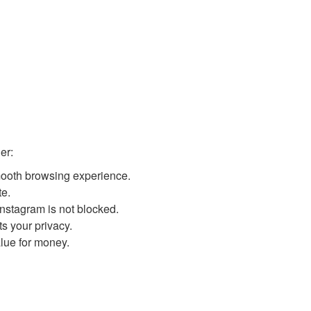
er:
mooth browsing experience.
te.
Instagram is not blocked.
ts your privacy.
lue for money.