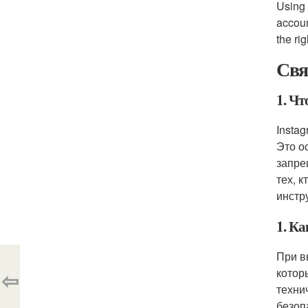
Using 
accoun
the ri
Свя
1. Чт
Instag
Это ос
запре
тех, 
инстр
1. К
При в
котор
⇦
техни
безоп