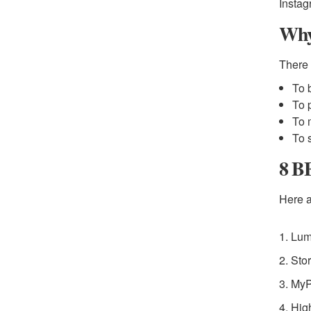
Instag
Why
There 
To 
To 
To 
To 
8 B
Here a
1. Lum
2. Sto
3. MyP
4. Hig