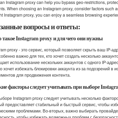
an Instagram proxy can help you bypass geo-restrictions, prote
ts. When choosing an Instagram proxy, consider factors such as sp
ght Instagram proxy, you can enjoy a seamless browsing experie
занные вопросы и ответы:
о такое Instagram proxy и для чего они нужны
ram proxy - это сервис, который позволяет скрыть ваш IP-ад
обенно важно для тех, кто хочет создать несколько аккаунто
щает использование нескольких аккаунтов с одного IP-адрес
кто хочет избежать блокировки аккаунта из-за подозрений 
ументов для продвижения контента.
акие факторы следует учитывать при выборе Instagr
ыборе Instagram proxy следует учитывать несколько фактор
ый предоставляет стабильный и быстрый сервис, чтобы избе
ческими проблемами. Во-вторых, важно выбирать провайде
асность, чтобы избежать возможных проблем с безопасност