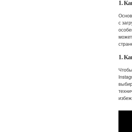
1. К
Основ
с заг
особе
может
стран
1. К
Чтобы
Insta
выбир
техни
избеж