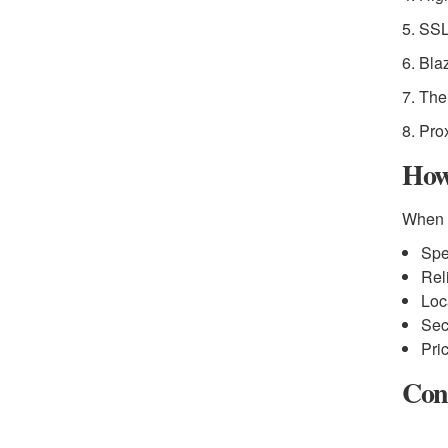
5. SS
6. Bl
7. The
8. Pro
How
When c
Spe
Rel
Loc
Sec
Pri
Con