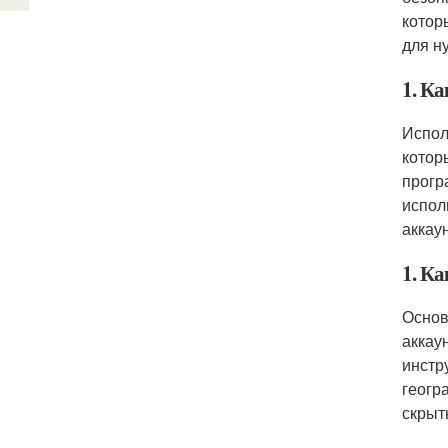
котор
для н
1. Ка
Испол
котор
прогр
испол
аккаун
1. К
Основ
аккау
инстр
геогр
скрыт