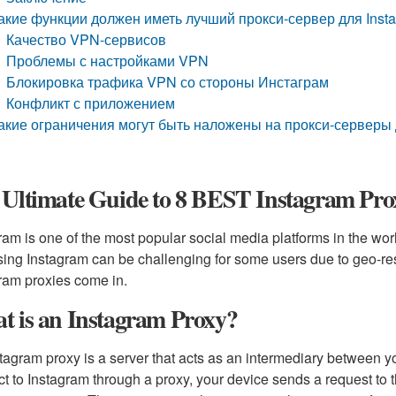
акие функции должен иметь лучший прокси-сервер для Inst
Качество VPN-сервисов
Проблемы с настройками VPN
Блокировка трафика VPN со стороны Инстаграм
Конфликт с приложением
акие ограничения могут быть наложены на прокси-серверы 
 Ultimate Guide to 8 BEST Instagram Pro
ram is one of the most popular social media platforms in the worl
ing Instagram can be challenging for some users due to geo-restr
ram proxies come in.
t is an Instagram Proxy?
tagram proxy is a server that acts as an intermediary between 
t to Instagram through a proxy, your device sends a request to t