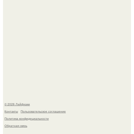
Ботва пожелтела, сосед уже достал вилы, и рука сама
тянется копать картошку.
Автоваз крупнейшее обновление Lada Niva Legend за
всю историю представил.
© 2026 Лайфхаки
Контакты
Пользовательское соглашение
Политика конфидециальности
Обратная связь