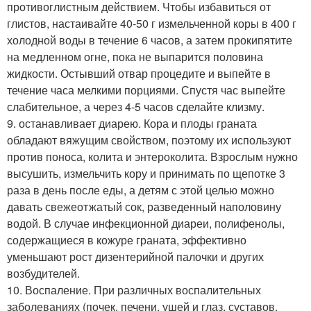
противоглистным действием. Чтобы избавиться от
глистов, настаивайте 40-50 г измельченной коры в 400 г
холодной воды в течение 6 часов, а затем прокипятите
на медленном огне, пока не выпарится половина
жидкости. Остывший отвар процедите и выпейте в
течение часа мелкими порциями. Спустя час выпейте
слабительное, а через 4-5 часов сделайте клизму.
9. останавливает диарею. Кора и плоды граната
обладают вяжущим свойством, поэтому их используют
против поноса, колита и энтероколита. Взрослым нужно
высушить, измельчить кору и принимать по щепотке 3
раза в день после еды, а детям с этой целью можно
давать свежеотжатый сок, разведенный наполовину
водой. В случае инфекционной диареи, полифенолы,
содержащиеся в кожуре граната, эффективно
уменьшают рост дизентерийной палочки и других
возбудителей.
10. Воспаление. При различных воспалительных
заболеваниях (почек, печени, ушей и глаз, суставов,