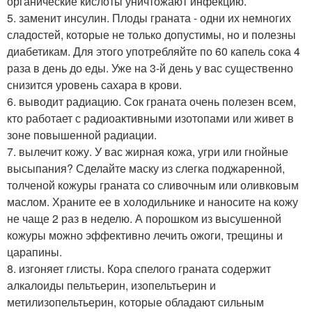
органические кислоты уничтожают инфекцию.
5. заменит инсулин. Плоды граната - одни их немногих
сладостей, которые не только допустимы, но и полезны
диабетикам. Для этого употребляйте по 60 капель сока 4
раза в день до еды. Уже на 3-й день у вас существенно
снизится уровень сахара в крови.
6. выводит радиацию. Сок граната очень полезен всем,
кто работает с радиоактивными изотопами или живет в
зоне повышенной радиации.
7. вылечит кожу. У вас жирная кожа, угри или гнойные
высыпания? Сделайте маску из слегка поджаренной,
толченой кожуры граната со сливочным или оливковым
маслом. Храните ее в холодильнике и наносите на кожу
не чаще 2 раз в неделю. А порошком из высушенной
кожуры можно эффективно лечить ожоги, трещины и
царапины.
8. изгоняет глисты. Кора спелого граната содержит
алкалоиды пельтьерин, изопельтьерин и
метилизопельтьерин, которые обладают сильным