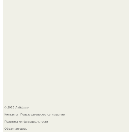
Малина отплодоносила, и многие про неё тут же забыли
до следующего лета.
Будущее вселенной через миллионы и миллиарды лет
таит захватывающие тайны.
© 2026 Лайфхаки
Контакты
Пользовательское соглашение
Политика конфидециальности
Обратная связь