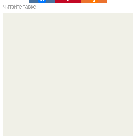
Читайте также
Грунтовые воды на участке - находим и мы решаем, что
с ними делать.
Срезала старую ветку смородины, а внутри вместо
нормальной светлой сердцевины оказалась чёрная