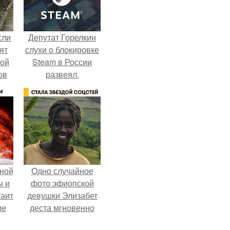
сли
Депутат Горелкин
ят
слухи о блокировке
ной
Steam в России
ов
развеял.
 -
т
ной
Одно случайное
ы и
фото эфиопской
таит
девушки Элизабет
ие
деста мгновенно
разлетелось по