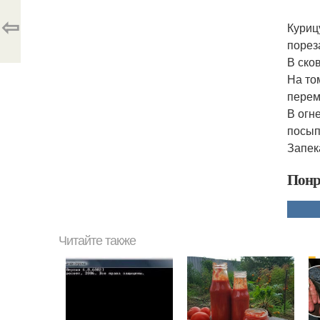
⇦
Куриц
порез
В ско
На то
перем
В огн
посып
Запек
Понр
Читайте также