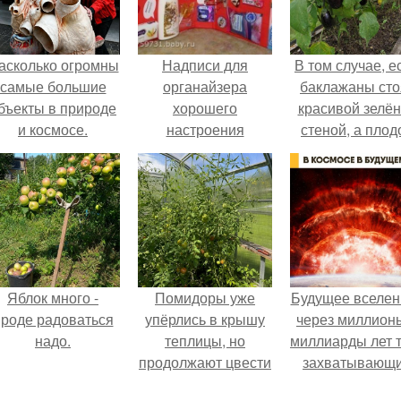
асколько огромны
Надписи для
В том случае, е
самые большие
органайзера
баклажаны сто
бъекты в природе
хорошего
красивой зелё
и космосе.
настроения
стеной, а плод
распечатать. Идеи
почти не видно
"Органайзеров
радоваться ту
Хорошего
нечему.
Настроения" с
примерами
подарочков.
Яблок много -
Помидоры уже
Будущее вселен
роде радоваться
упёрлись в крышу
через миллион
надо.
теплицы, но
миллиарды лет 
продолжают цвести
захватывающ
как сумасшедшие?
тайны.