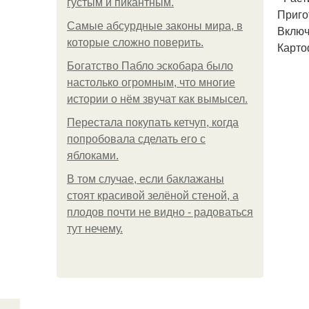
густым и пикантным.
Приго
Самые абсурдные законы мира, в
Включ
которые сложно поверить.
Карто
Богатство Пабло эскобара было
настолько огромным, что многие
истории о нём звучат как вымысел.
Перестала покупать кетчуп, когда
попробовала сделать его с
яблоками.
В том случае, если баклажаны
стоят красивой зелёной стеной, а
плодов почти не видно - радоваться
тут нечему.