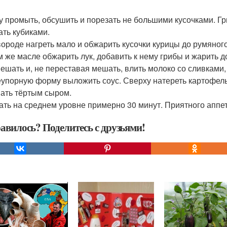
у промыть, обсушить и порезать не большими кусочками. Гри
ать кубиками.
вороде нагреть мало и обжарить кусочки курицы до румяного
м же масле обжарить лук, добавить к нему грибы и жарить 
ешать и, не переставая мешать, влить молоко со сливками, 
еупорную форму выложить соус. Сверху натереть картофель 
ать тёртым сыром.
ать на среднем уровне примерно 30 минут. Приятного аппет
авилось? Поделитесь с друзьями!