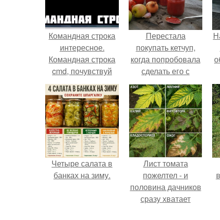
Командная строка
Перестала
Н
интересное.
покупать кетчуп,
Командная строка
когда попробовала
о
cmd, почувствуй
сделать его с
себя хакером.
яблоками.
Четыре салата в
Лист томата
банках на зиму.
пожелтел - и
в
половина дачников
сразу хватает
удобрение.