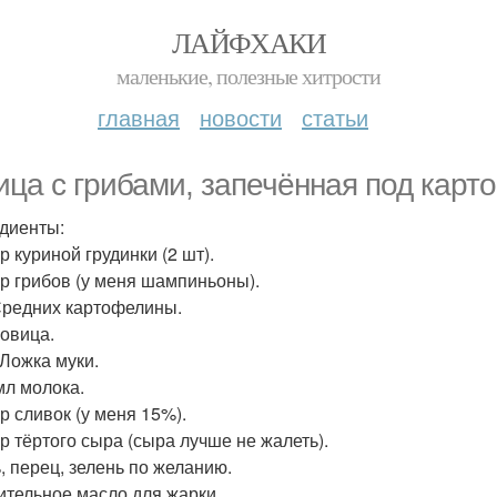
ЛАЙФХАКИ
маленькие, полезные хитрости
главная
новости
статьи
ица с грибами, запечённая под карт
диенты:
гр куриной грудинки (2 шт).
 гр грибов (у меня шампиньоны).
 Средних картофелины.
ковица.
. Ложка муки.
мл молока.
гр сливок (у меня 15%).
гр тёртого сыра (сыра лучше не жалеть).
ь, перец, зелень по желанию.
тительное масло для жарки.