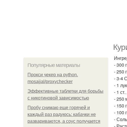
Кур
Ингре
- 300 
Популярные материалы
- 250
Прокси чекер на python.
- 3-4
mosajjal/proxychecker
- 1 лу
Эффективные таблетки для борьбы
- 1 ст
с никотиновой зависимостью
- 250 
- 150 
Пробу снимаю еще горячей и
- 100 
каждый раз радуюсь: кабачки не
- Сол
развариваются, а соус получается
- Рас