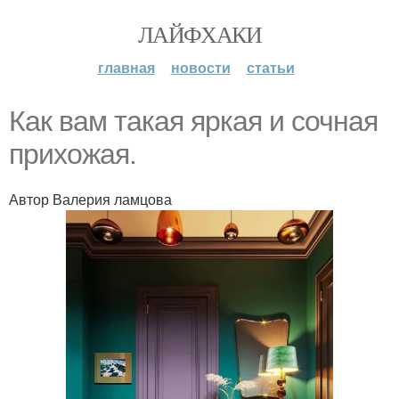
ЛАЙФХАКИ
главная
новости
статьи
Как вам такая яркая и сочная
прихожая.
Автор Валерия ламцова