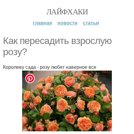
ЛАЙФХАКИ
главная
новости
статьи
Как пересадить взрослую
розу?
Королеву сада - розу любят наверное все