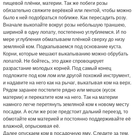
пищевой плёнки, материи. Так же побеги розы
обязательно свяжите верёвкой или лентой, чтобы можно
было к ней подобраться поближе. Как пересадить розу.
Вначале выкопайте вокруг розы небольшую траншею,
шириной в одну лопату, постепенно углубляемся. И по
мере углубления обматываем плёнкой сверху до низу
земляной ком. Подкапываемся под основание куста.
Корни, которые мешают выкапыванию можно обрубать
лопатой. Не бойтесь, это даже спровоцирует
разрастание молодых корней. Под самый конец
подложите под ком лом или другой похожий инструмент,
и надавите на него как на рычаг, выкатывая ком на верх.
Рядом заранее постелите рядно или мешок (кусок
материи) и перекатите ком на него. Так на материи
намного легче перетянуть земляной ком к новому месту
посадки. А если же розе предстоит дальний переезд, то
обмотайте ком материей и постоянно поддерживайте её
влажной, опрыскивая её.
Далее опускаем ком в посадочную яму. Следите за тем,