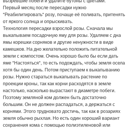
вызревшие побеги и удалите бутоны с цветами.
Первый месяц после пересадки нужно
"Реабилитировать" розу, почаще её поливать, притенять
от яркого солнца и опрыскивать.
Технология пересадки взрослой розы. Сначала мы
выкапываем посадочную яму для розы. Удаляем с дна
ямы корешки сорняков и другие ненужности в виде
камешков. На дно желательно положить питательной
земли с компостом. Очень хорошо было бы если дать
яме "Настояться", то есть подождать, чтобы земля осела
хотя бы один день. Потом приступаем к выкапыванию
розы. Нужно стараться выкапывать растение по
проекции кроны, так как корни расходятся в земле
настолько, насколько вырастают в диаметре побеги.
Поэтому земляной ком должен быть достаточно
большим. Он не должен распадаться, а держаться с
корнями. Этого трудновато достичь, так как в розариях
земля обычно рыхлая. Но есть один хороший вариант
сохранения кома с помощью полиэтиленовой или