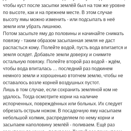
чтобы куст после засыпки землёй был на том же уровне
по высоте, как и на прежнем месте. В этом случае
высоту ямы можно изменить - или подсыпать в неё
земли или убрать лишнюю.
Потом засыпьте яму до половины и начинайте снимать
повязку - таким образом засыпанная земля не даст
распасться кому. Полейте водой, пусть вода впитается и
земля осядет. Добавьте земли доверху и снимите
остальную повязку. Полейте второй раз водой - ждём,
чтобы вода впиталась … последний раз подкинем
немного земли и хорошенько втопчем землю, чтобы не
оставалось возле корней воздушных пустот.
Лишь в том случае, если сохранить земляной ком не
удалось. Тогда осмотрите корни на наличие
испорченных, повреждённых или больных. Их следует
обрезать острым ножом. В посадочную яму насыпаем
небольшой холмик, распределяем по нему корни и
засыпаем наполовину землёй - поливаем. Ещё раз