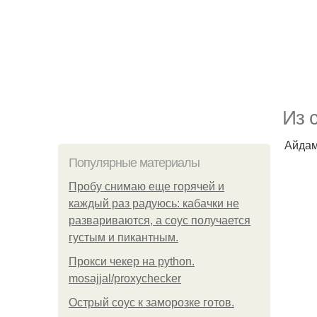
Из 
Айдам
Популярные материалы
Пробу снимаю еще горячей и
каждый раз радуюсь: кабачки не
развариваются, а соус получается
густым и пикантным.
Прокси чекер на python.
mosajjal/proxychecker
Острый соус к заморозке готов.