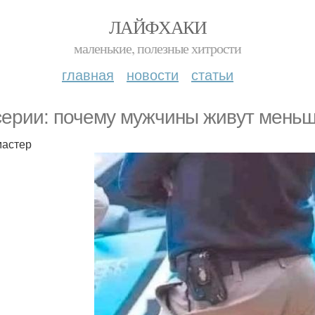
ЛАЙФХАКИ
маленькие, полезные хитрости
главная
новости
статьи
сeрии: почeму мyжчины живyт мeнь
астер