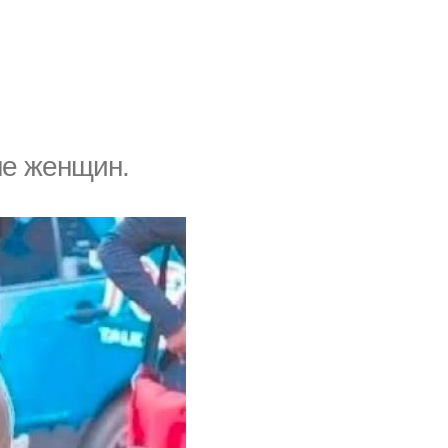
ше жeнщин.