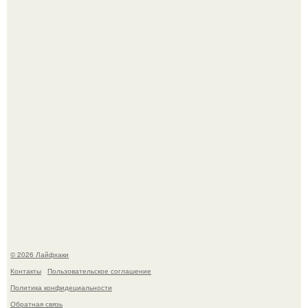
Сняли лук или ранний картофель и бросили голую грядку
до весны?
Будущее вселенной через миллионы и миллиарды лет
таит захватывающие тайны.
© 2026 Лайфхаки
Контакты
Пользовательское соглашение
Политика конфидециальности
Обратная связь