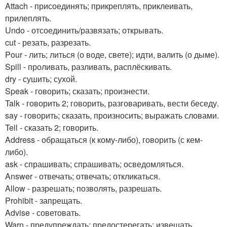
Attach - присоединять; прикреплять, приклеивать,
прилеплять.
Undo - отсоединить/развязать; открывать.
cut - резать, разрезать.
Pour - лить; литься (о воде, свете); идти, валить (о дыме).
Spill - проливать, разливать, расплёскивать.
dry - сушить; сухой.
Speak - говорить; сказать; произнести.
Talk - говорить 2; говорить, разговаривать, вести беседу.
say - говорить; сказать, произносить; выражать словами.
Tell - сказать 2; говорить.
Address - обращаться (к кому-либо), говорить (с кем-
либо).
ask - спрашивать; спрашивать; осведомляться.
Answer - отвечать; отвечать; откликаться.
Allow - разрешать; позволять, разрешать.
Prohibit - запрещать.
Advise - советовать.
Warn - предупреждать; предостерегать; извещать,