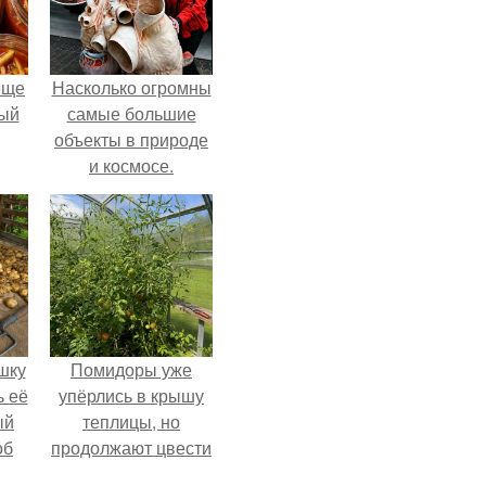
еще
Насколько огромны
дый
самые большие
объекты в природе
и космосе.
, а
ся
шку
Помидоры уже
ь её
упёрлись в крышу
ый
теплицы, но
об
продолжают цвести
е с
как сумасшедшие?