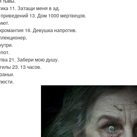
я тьмы.
тика 11. Затащи меня в ад.
3 приведений 13. Дом 1000 мертвецов.
иют.
екромантия 16. Девушка напротив.
оллекционер.
нутри.
ёпот.
атва 21. Забери мою душу.
гилы 23. 13 часов.
раньи.
люсти.