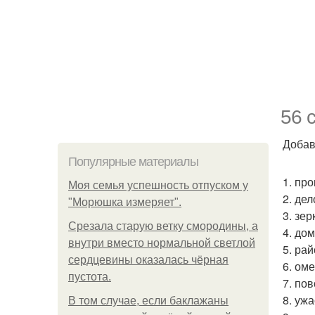
56 
Добав
Популярные материалы
1. про
Моя семья успешность отпуском у
2. дел
"Морюшка измеряет".
3. зер
Срезала старую ветку смородины, а
4. дом
внутри вместо нормальной светлой
5. рай
сердцевины оказалась чёрная
6. оме
пустота.
7. пов
8. уж
В том случае, если баклажаны