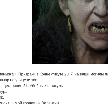
ленька 27. Призраки в Коннектикуте 28. Я на ваши могилы 
ошмар на улице вязов.
олнцестояние 31. Убойные каникулы.
нура.
ик.
вонок 35. Мой кровавый Валентин.