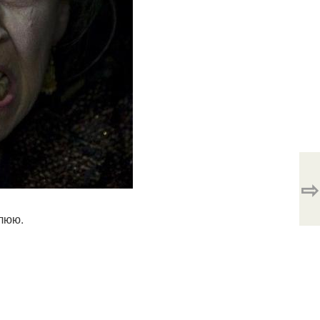
⇨
плюю.