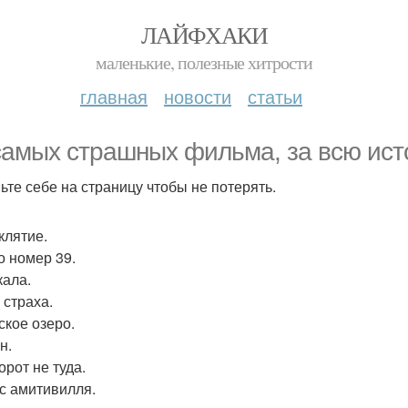
ЛАЙФХАКИ
маленькие, полезные хитрости
главная
новости
статьи
самых страшных фильма, за всю ист
ьте себе на страницу чтобы не потерять.
клятие.
о номер 39.
кала.
 страха.
ское озеро.
н.
орот не туда.
ас амитивилля.