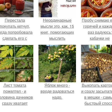
Перестала
Неординарные
Пробу снимаю 
покупать кетчуп,
мысли это, как. 15
горячей и каж
огда попробовала
книг, помогающих
раз радуюсь:
сделать его с
мыслить
кабачки не
яблоками.
неординарно:
развариваются
соус получает
густым и
пикантным.
Лист томата
Яблок много -
Выкопать карто
пожелтел - и
вроде радоваться
и сразу засыпат
оловина дачников
надо.
в мешки - сам
сразу хватает
быстрый спос
удобрение.
спрятать вмест