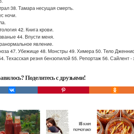
о.
страл 38. Тамара несущая смерть.
ус ночи.
ла.
тология 42. Книга крови.
езваные 44. Впусти меня.
аранормальное явление.
аноза 47. Убежище 48. Монстры 49. Химера 50. Тело Дженни
54. Техасская резня бензопилой 55. Репортаж 56. Сайлент - 
авилось? Поделитесь с друзьями!