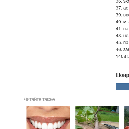
36. эх
37. а
39. вк
40. мг
41. па
43. н
45. п
46. з
1408 
Понр
Читайте также