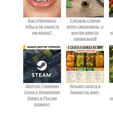
Как отбеливать
Срезала старую
зубы и не нанести
ветку смородины, а
им вреда?
внутри вместо
к
нормальной
светлой
сердцевины
оказалась чёрная
пустота.
Депутат Горелкин
Четыре салата в
слухи о блокировке
банках на зиму.
Steam в России
п
развеял.