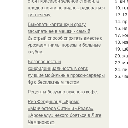
9. дит
стоят красивой зелёной стеной, а
10. го
плодов почти не видно - радоваться
12. 1
тут нечему.
14. пр
Выкопать картошку и сразу
15. н
засыпать её в мешки - самый
17. к
быстрый способ спрятать вместе с
18. из
урожаем гниль, порезы и больные
19. ш
клубни.
20. ж
Безопасность и
22. мо
конфиденциальность в сети:
24. пи
лучшие мобильные прокси-серверы
25. че
4g с бесплатным тестом
Рецепты безумно вкусного кофе.
Рио Фердинанд: «Кроме
«Манчестера Сити» и «Реала»
«Арсеналу» некого бояться в Лиге
Чемпионов»