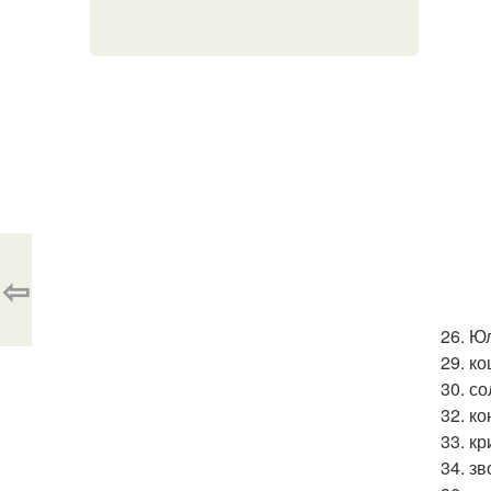
⇦
26. Ю
29. к
30. с
32. ко
33. кр
34. з