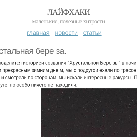
ЛАЙФХАКИ
маленькие, полезные хитрости
главная
новости
статьи
стальная бере за.
поделится историеи создания "Хрустальнои Бере зы" в ночи
 прекрасным зимним дне м, мы с подругои ехали по трассе
 и смотрели по сторонам, мы искали интересные ракурсы. 
уге, но особо ничего не находили.