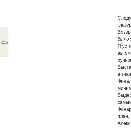
Следу
глазу
Возвр
было 
⇦
Я уст
автом
ручно
Выста
а зна
Финал
миним
Выдер
самым
Фонар
план,
Алекс