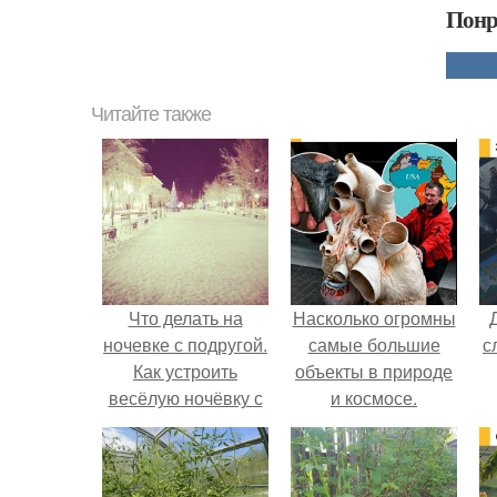
Понр
Читайте также
Что делать на
Насколько огромны
ночевке с подругой.
самые большие
с
Как устроить
объекты в природе
весёлую ночёвку с
и космосе.
подружками