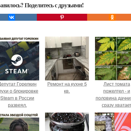
авилось? Поделитесь с друзьями!
Депутат Горелкин
Ремонт на кухне 5
Лист томата
лухи о блокировке
кв.
пожелтел - и
Steam в России
половина дачни
развеял.
сразу хватае
удобрение.