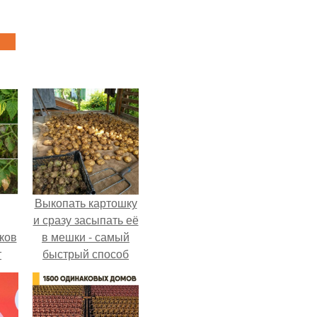
Выкопать картошку
и сразу засыпать её
ков
в мешки - самый
т
быстрый способ
спрятать вместе с
урожаем гниль,
порезы и больные