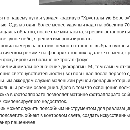
я по нашему пути я увидел красивую "Хрустальную Бере зу"
рью. Сделав один более менее удачныи кадр на объектив 7
ащаясь обратно, после съе мки заката, я решил остановить
зве здное небо, я решил импровизировать.
ановил камеру на штатив, немного отоше л, выбрав нужныи
атическом режиме на фонарях стоящих вдалеке от меня, ср
и фокусировки и больше не трогал фокус.
вил минимальное значение диафрагмы f/4, тем самым откры
чение светочувствительности (iso) повышал после первого с
ьным аккордом служил маленькии ручнои фонарик которыи 
альныи режим освещения. Дело в том что освещения должн
жка в фотоаппарате позволяет матрице фотоаппарата соби
 компенсирует его недостаток.
ик может служить подсобным инструментом для реализации 
 подсветить объект в контровом свете, создать искусственныи
андр пашеничев.