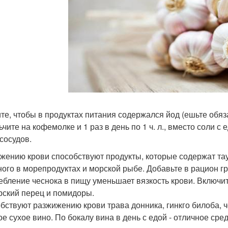
те, чтобы в продуктах питания содержался йод (ешьте обяза
чите на кофемолке и 1 раз в день по 1 ч. л., вместо соли с
 сосудов.
жению крови способствуют продукты, которые содержат тау
ного в морепродуктах и морской рыбе. Добавьте в рацион гре
ебление чеснока в пищу уменьшает вязкость крови. Включи
рский перец и помидоры.
бствуют разжижению крови трава донника, гинкго билоба, 
ое сухое вино. По бокалу вина в день с едой - отличное сред