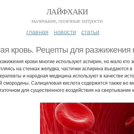
ЛАЙФХАКИ
маленькие, полезные хитрости
главная
новости
статьи
тая кровь. Рецепты для разжижения 
азжижения крови многие используют аспирин, но мало кто зн
пляясь на стенках желудка, частички аспирина въедаются в
ерапевты и народная медицина используют в качестве ист
й смородины. Салициловая кислота содержится также во мно
таточном для существенного воздействия на свертывание к