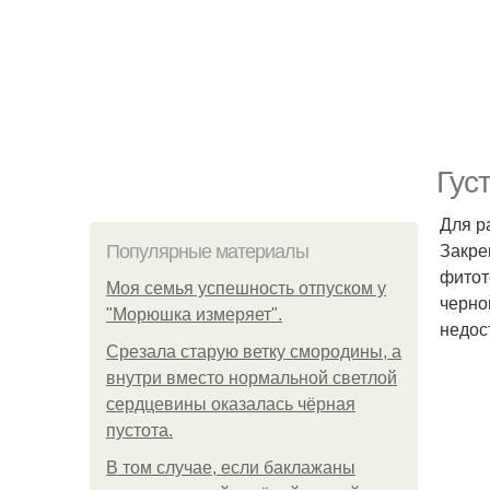
Гус
Для р
Закре
Популярные материалы
фитот
Моя семья успешность отпуском у
черно
"Морюшка измеряет".
недос
Срезала старую ветку смородины, а
внутри вместо нормальной светлой
сердцевины оказалась чёрная
пустота.
В том случае, если баклажаны