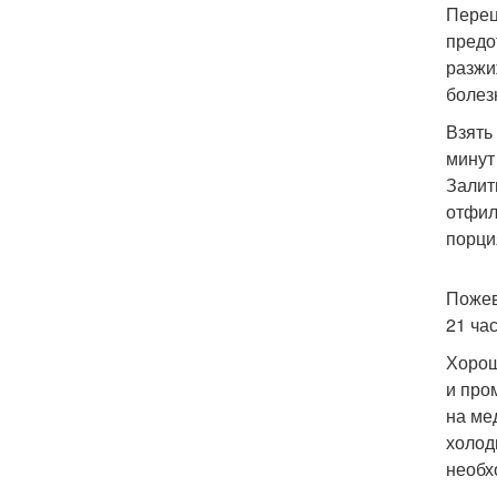
Перец
предо
разжи
болез
Взять 
минут
Залит
отфил
порция
Пожев
21 ча
Хорош
и про
на ме
холод
необх