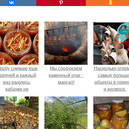
робу снимаю еще
Мы сооружаем
Насколько огро
горячей и каждый
каменный очаг -
самые больш
раз радуюсь:
мангал!
объекты в прир
кабачки не
и космосе.
развариваются, а
соус получается
густым и
пикантным.