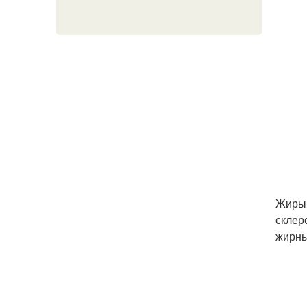
Жиры 
склер
жирны