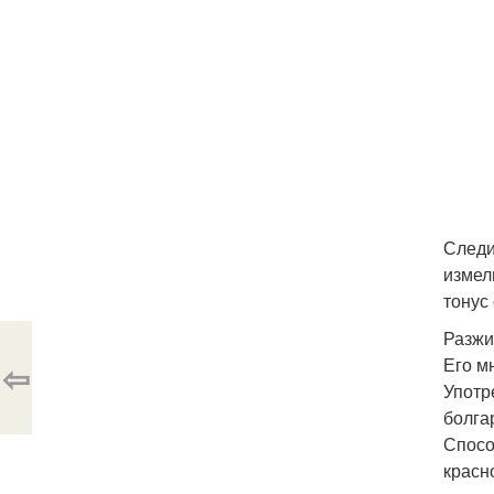
Следи
измель
тонус
Разжи
Его м
⇦
Употр
болга
Спосо
красн