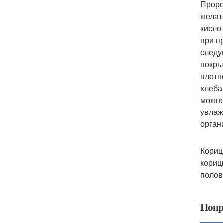
Проро
желат
кисло
при п
следу
покры
плотн
хлеба
можно
увлаж
орган
Кориц
корицы
полов
Понр