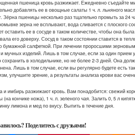
щенная пшеница кровь разжижает. Ежедневно съедайте ми
ельно добавлять ее в овощные салаты 1 ч. л. льняного ма
т. Зёрна пшеницы несколько раз тщательно промыть за 24 
ромывке зерна не всплывают, вода сливается с плоского со
ет оставить ее в сосуде в таком количестве, чтобы она была
вала его доверху. Сосуд в таком состоянии ставится в тепл
о бумажной салфеткой. При лечении проросшими зерновым
 и мучных изделий. Лишь в том случае, если за один прием
 сохранить в холодильнике, но не более 2-3 дней. Она дол
нена. Лишь в том случае, если вы регулярно будете есть так
изм, улучшите зрение, а результаты анализа крови вас очен
а и имбирь разжижают кровь. Вам понадобится: свежий коре
 (на кончике ножа), 1 ч. л. зеленого чая. Залить 0, 5 л кипя
инку лимона и мед по вкусу. Выпить в течение дня.
авилось? Поделитесь с друзьями!