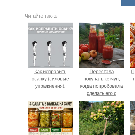
Читайте также
Как исправить
Перестала
П
осанку (силовые
покупать кетчуп,
упражнения).
когда попробовала
сделать его с
яблоками.