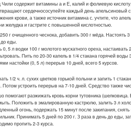
 Чили содержит витамины а и Е, калий и фолиевую кислоту
твращают сердечнососупейте каждый день апельсиновый сок
жения крови, а также источник витамина с. учтите, что апе
ни желудка и гастрите с повышенной кислотностью.
250 г очищенного чеснока, добавить 300 г мёда. Настоять 3 
 до еды.
ь 0, 5 л водки 100 г молотого мускатного ореха, настаивать
ьтровать. Пить по 20-30 капель в 1/4 стакана горячей воды 
ми настойки (0, 5 л) перерыв 10 дней, всего 5 курсов.
ать 1/2 ч. л. сухих цветков горькой полыни и запить 1 стак
с. Потом устроить перерыв на 7-10 дней. Средство также чи
о помогают разжижать кровь корни тутовника (шелковица. В
мыть. Положить в эмалированную кастрюлю, залить 3 л холо
дленный огонь, подержать 15 минут после закипания, снять с
ильник. Принимать 5 дней по 200 г. З раза в день до еды, з
одимо пропить 2-3 курса.