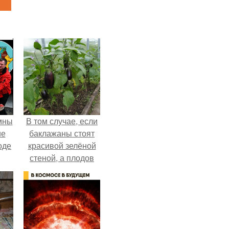
мны
В том случае, если
ие
баклажаны стоят
оде
красивой зелёной
стеной, а плодов
почти не видно -
радоваться тут
нечему.