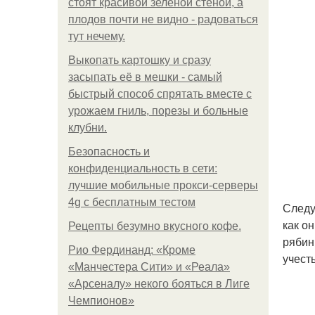
стоят красивой зелёной стеной, а
плодов почти не видно - радоваться
тут нечему.
Выкопать картошку и сразу
засыпать её в мешки - самый
быстрый способ спрятать вместе с
урожаем гниль, порезы и больные
клубни.
Безопасность и
конфиденциальность в сети:
лучшие мобильные прокси-серверы
4g с бесплатным тестом
Следу
как о
Рецепты безумно вкусного кофе.
рябин
Рио Фердинанд: «Кроме
учест
«Манчестера Сити» и «Реала»
«Арсеналу» некого бояться в Лиге
Чемпионов»