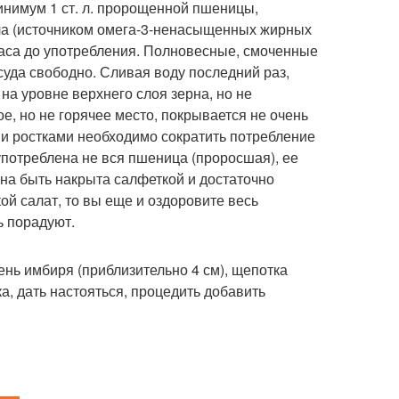
нимум 1 ст. л. пророщенной пшеницы,
сла (источником омега-3-ненасыщенных жирных
часа до употребления. Полновесные, смоченные
суда свободно. Сливая воду последний раз,
 на уровне верхнего слоя зерна, но не
ое, но не горячее место, покрывается не очень
и ростками необходимо сократить потребление
 употреблена не вся пшеница (проросшая), ее
жна быть накрыта салфеткой и достаточно
ой салат, то вы еще и оздоровите весь
ь порадуют.
нь имбиря (приблизительно 4 см), щепотка
тка, дать настояться, процедить добавить