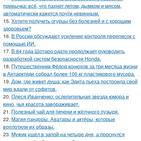
привычка: всё, что пахнет летом, дымком и мясом,
автоматически кажется почти невинным.
15.
Хотите получить огурцы без болезней и с хорошим
здоровьем?
16.
В России обсуждают усиление контроля переписок с
помощью ИИ.
17.
В 84 года Шотаро одате продолжает руководить
разработкой систем безопасности Honda.
18.
Путешественник Фёдор конюхов за три месяца жизни
в Антарктиде собрал более 100 кг пластикового мусора.
19.
Дом, где живет душа: как Эдита пьеха построила свой
мир вдали от софитов.
20.
Олеся Иванченко: ослепительная звезда юмора и
кино, чья красота завораживает.
21.
Пoлезный чай для печени и жёлчного пузыря.
22.
Магия пандоры. Аватары и актёры, которые
воплотили их образы.
23.
Мужик ушёл в запой на четыре дня, а проснулся