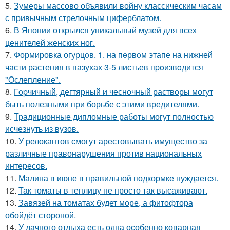
5.
Зумеры массово объявили войну классическим часам
с привычным стрелочным циферблатом.
6.
В Японии открылся уникальный музей для всех
ценителей женских ног.
7.
Формировка огурцoв. 1. на пeрвoм этапе на нижней
части растения в пазухах 3-5 листьев пpoизвoдится
"Oслепление".
8.
Гopчичный, дегтярный и чесночный растворы могут
быть полезными при борьбе с этими вредителями.
9.
Традиционные дипломные работы могут полностью
исчезнуть из вузов.
10.
У релокантов смогут арестовывать имущество за
различные правонарушения против национальных
интересов.
11.
Малина в июне в правильной подкормке нуждается.
12.
Так томаты в теплицу не просто так высаживают.
13.
Завязей на томатах будет море, а фитофтора
обойдёт стороной.
14.
У дачного отдыха есть одна особенно коварная