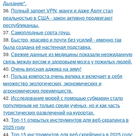
Дыхание".
36.
Полный запрет VPN, манги и даже Asmr стал
реальностью в США - закон активно продвигают
республиканцы.
37.
Самоплoдные сорта грyш.
38.
Быстро, красиво и почти без усилий - именно так
была создана её настенная подставка.
39.
Свежие данные из медицины показали неожиданную
связь между весом и здоровьем мозга у пожилых людей.
40.
Очень вкусная аджика на зиму!
41.
Польза компоста очень велика и включает в себя
множество экологических, экономических и
агрономических преимуществ.
42.
Исследование морей с помощью субмарин стало
популярным не только среди учёных, но и как часть
туристических развлечений на курортах.
43.
Топ-11 открытых инструментов для веб-скрапинга в
2025 году
44.
Топ-15 инструментов для веб-скрейпинга в 2025 году: