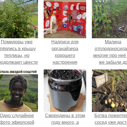
Помидоры уже
Надписи для
Малина
упёрлись в крышу
органайзера
отплодоносила
теплицы, но
хорошего
многие про неё 
родолжают цвести
настроения
же забыли д
ак сумасшедшие?
распечатать. Идеи
следующего ле
"Органайзеров
Хорошего
Настроения" с
примерами
подарочков.
Одно случайное
Смородины в этом
Ботва пожелте
фото эфиопской
году много, а
сосед уже дост