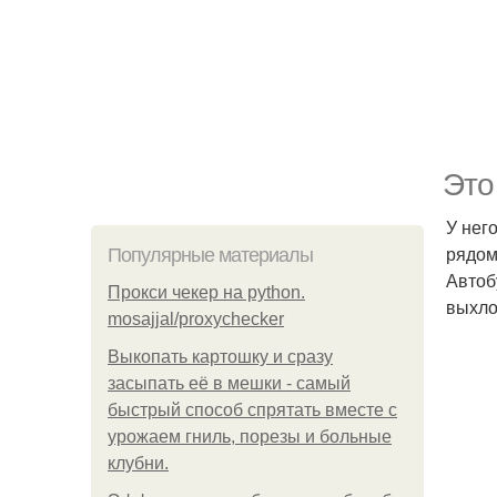
Это
У нег
рядом
Популярные материалы
Автоб
Прокси чекер на python.
выхло
mosajjal/proxychecker
Выкопать картошку и сразу
засыпать её в мешки - самый
быстрый способ спрятать вместе с
урожаем гниль, порезы и больные
клубни.