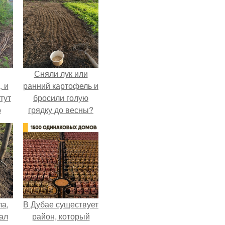
Сняли лук или
, и
ранний картофель и
тут
бросили голую
о
грядку до весны?
та.
ла,
В Дубае существует
ал
район, который