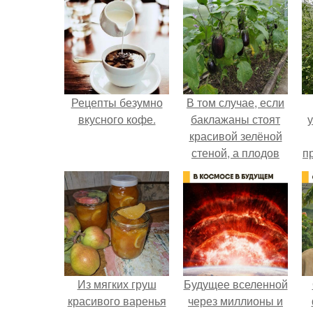
Рецепты безумно
В том случае, если
вкусного кофе.
баклажаны стоят
красивой зелёной
стеной, а плодов
п
почти не видно -
к
радоваться тут
нечему.
Из мягких груш
Будущее вселенной
красивого варенья
через миллионы и