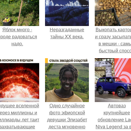
Яблок много -
Неразгаданные
Выкопать карто
роде радоваться
тайны XX века.
и сразу засыпат
надо.
в мешки - сам
быстрый спос
спрятать вмест
урожаем гнил
порезы и боль
клубни.
удущее вселенной
Одно случайное
Автоваз
ерез миллионы и
фото эфиопской
крупнейшее
иллиарды лет таит
девушки Элизабет
обновление La
захватывающие
деста мгновенно
Niva Legend за 