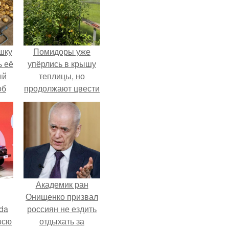
шку
Помидоры уже
ь её
упёрлись в крышу
ый
теплицы, но
об
продолжают цвести
е с
как сумасшедшие?
ь,
ные
Академик ран
Онищенко призвал
da
россиян не ездить
всю
отдыхать за