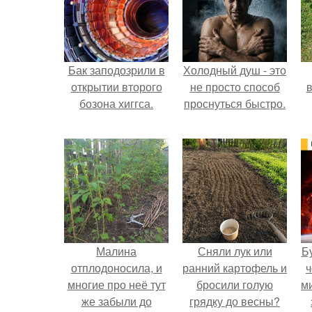
Бак заподозрили в
Холодный душ - это
открытии второго
не просто способ
в
бозона хиггса.
проснуться быстро.
Малина
Сняли лук или
Б
отплодоносила, и
ранний картофель и
ч
многие про неё тут
бросили голую
м
же забыли до
грядку до весны?