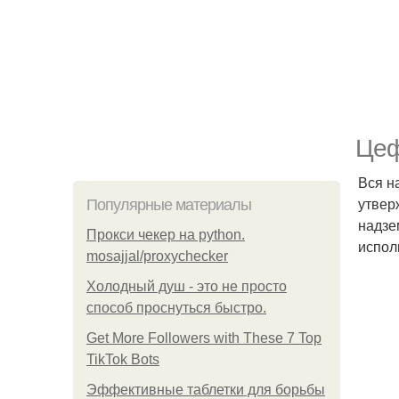
Цеф
Вся н
утвер
Популярные материалы
надзе
Прокси чекер на python.
испол
mosajjal/proxychecker
Холодный душ - это не просто
способ проснуться быстро.
Get More Followers with These 7 Top
TikTok Bots
Эффективные таблетки для борьбы