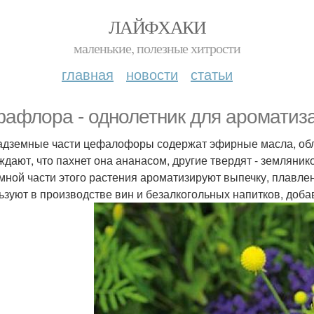
ЛАЙФХАКИ
маленькие, полезные хитрости
главная
новости
статьи
афлора - однолетник для ароматиза
адземные части цефалофоры содержат эфирные масла, о
ждают, что пахнет она ананасом, другие твердят - землянико
мной части этого растения ароматизируют выпечку, плавлен
ьзуют в производстве вин и безалкогольных напитков, доба