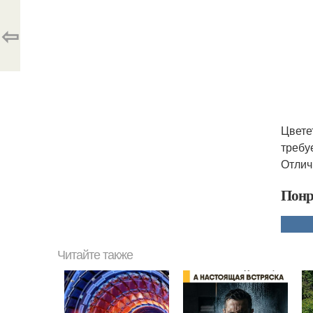
⇦
Цвете
требу
Отлич
Понр
Читайте также