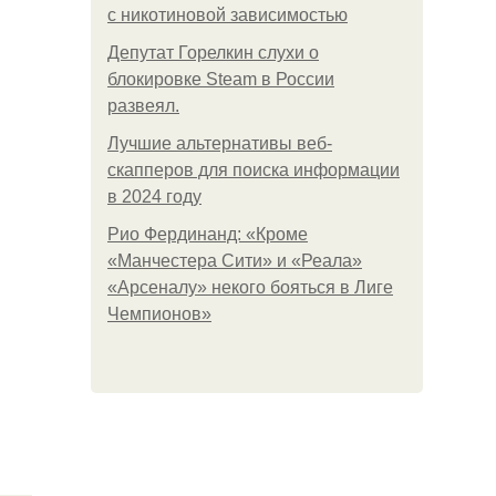
с никотиновой зависимостью
Депутат Горелкин слухи о
блокировке Steam в России
развеял.
Лучшие альтернативы веб-
скапперов для поиска информации
в 2024 году
Рио Фердинанд: «Кроме
«Манчестера Сити» и «Реала»
«Арсеналу» некого бояться в Лиге
Чемпионов»