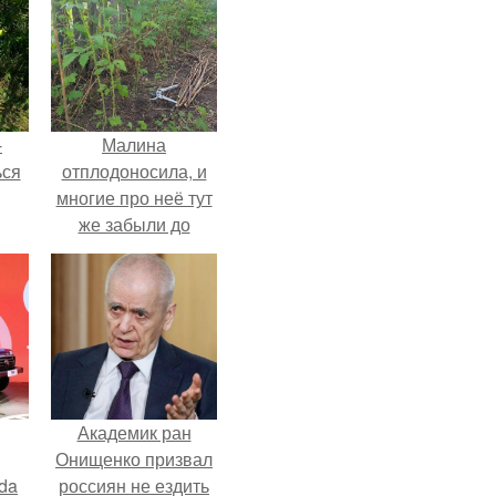
-
Малина
ься
отплодоносила, и
многие про неё тут
же забыли до
следующего лета.
Академик ран
Онищенко призвал
da
россиян не ездить