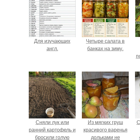
Для изучающих
Четыре салата в
англ.
банках на зиму.
п
Сняли лук или
Из мягких груш
С
ранний картофель и
красивого варенья
бросили голую
дольками не