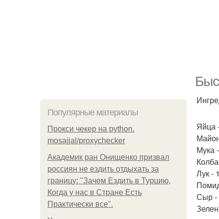
Быс
Ингре
Популярные материалы
Яйца -
Прокси чекер на python.
Майон
mosajjal/proxychecker
Мука -
Академик ран Онищенко призвал
Колба
россиян не ездить отдыхать за
Лук - 
границу: "Зачем Ездить в Турцию,
Помид
Когда у нас в Стране Есть
Сыр -
Практически все".
Зелень