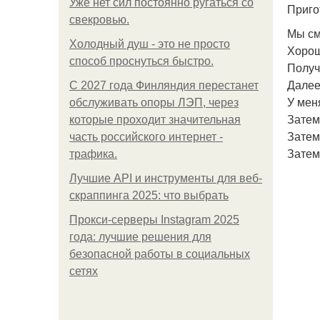
Уже нет сил постоянно ругаться со
Приго
свекровью.
Мы см
Холодный душ - это не просто
Хорош
способ проснуться быстро.
Получ
Далее
С 2027 года Финляндия перестанет
У мен
обслуживать опоры ЛЭП, через
Затем 
которые проходит значительная
Затем
часть российского интернет -
Затем
трафика.
Лучшие API и инструменты для веб-
скраппинга 2025: что выбрать
Прокси-серверы Instagram 2025
года: лучшие решения для
безопасной работы в социальных
сетях