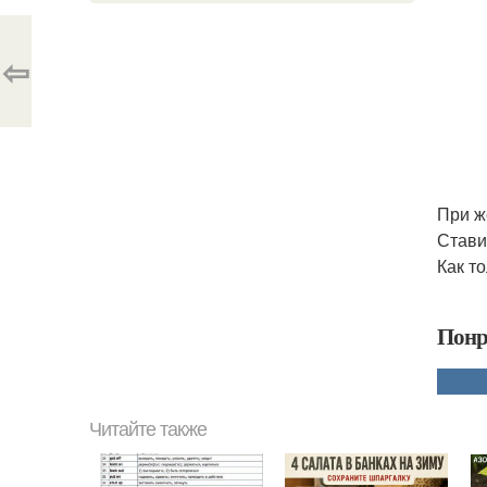
⇦
При ж
Стави
Как т
Понр
Читайте также