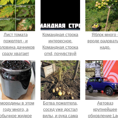
Лист томата
Командная строка
Яблок много 
пожелтел - и
интересное.
вроде радоват
оловина дачников
Командная строка
надо.
сразу хватает
cmd, почувствуй
удобрение.
себя хакером.
мородины в этом
Ботва пожелтела,
Автоваз
году много, а
сосед уже достал
крупнейшее
обычное жидкое
вилы, и рука сама
обновление La