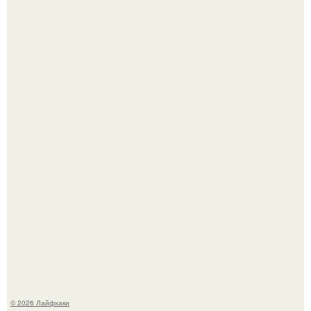
Лист томата пожелтел - и половина дачников сразу
хватает удобрение.
Помидоры уже упёрлись в крышу теплицы, но
продолжают цвести как сумасшедшие?
© 2026 Лайфхаки