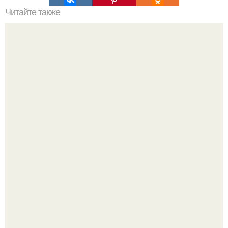
Читайте также
Как вывести плесень.
Баклажаны отдельно не жарю.