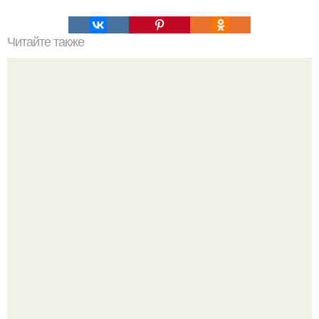
Читайте также
Какой банан полезнее: зелёный или перезревший?
Перестала покупать кетчуп, когда попробовала сделать