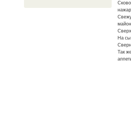
Сково
нажар
Свежу
майон
Сверх
На сы
Сверн
Так ж
аппет