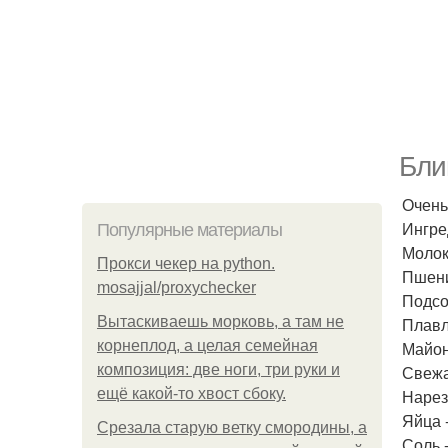
Бли
Очень
Ингре
Популярные материалы
Молоко
Прокси чекер на python.
Пшени
mosajjal/proxychecker
Подсо
Вытаскиваешь морковь, а там не
Плавл
корнеплод, а целая семейная
Майон
композиция: две ноги, три руки и
Свежа
ещё какой-то хвост сбоку.
Нарез
Яйца -
Срезала старую ветку смородины, а
Соль 