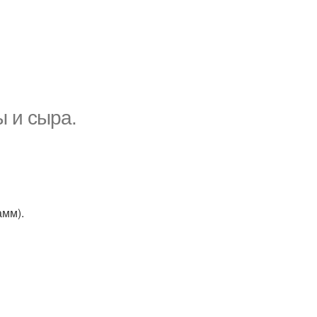
ы и сыра.
амм).