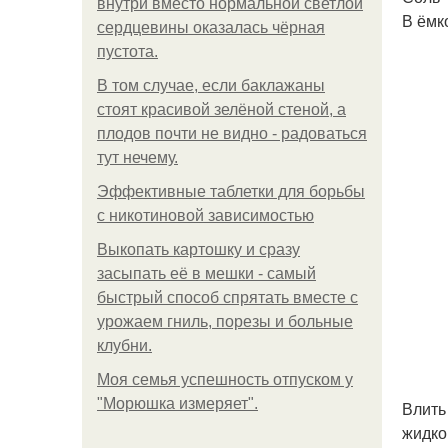
внутри вместо нормальной светлой
В ёмк
сердцевины оказалась чёрная
пустота.
В том случае, если баклажаны
стоят красивой зелёной стеной, а
плодов почти не видно - радоваться
тут нечему.
Эффективные таблетки для борьбы
с никотиновой зависимостью
Выкопать картошку и сразу
засыпать её в мешки - самый
быстрый способ спрятать вместе с
урожаем гниль, порезы и больные
клубни.
Моя семья успешность отпуском у
"Морюшка измеряет".
Влить
жидко