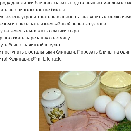
роду для жарки блинов смазать подсолнечным маслом и сил
ить не слишком тонкие блины.
ю зелень укропа тщательно вымыть, высушить и мелко изме
езом и присыпать измельчённой зеленью укропа.
у на зелень выложить ломтики сыра.
р положить нарезанную ветчину.
уть блин с начинкой в рулет.
е поступить с остальными блинами. Порезать блины на один
ита! Кулинария@m_Lifehack.