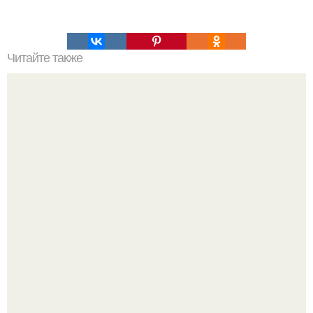
Читайте также
Салат из капусты, как в столовой рецепт. Рецепты "той
Самой" столовской еды из детства?