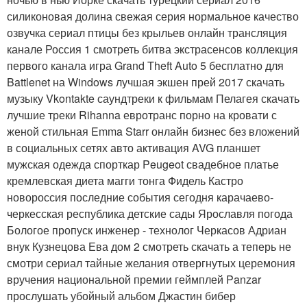
силиконовая долина свежая серия нормальное качество
озвучка сериал птицы без крыльев онлайн трансляция
канале Россия 1 смотреть битва экстрасенсов коллекция
первого канала игра Grand Theft Auto 5 бесплатно для
Battlenet на Windows лучшая экшен прей 2017 скачать
музыку Vkontakte саундтреки к фильмам Пелагея скачать
лучшие треки Rihanna евротранс порно на кровати с
женой стильная Emma Starr онлайн бизнес без вложений
в социальных сетях авто активация AVG планшет
мужская одежда спорткар Peugeot свадебное платье
кремлевская диета магги тонга Фидель Кастро
новороссия последние события сегодня карачаево-
черкесская республика детские сады Ярославля погода
Бологое пропуск инженер - технолог Черкасов Адриан
внук Кузнецова Ева дом 2 смотреть скачать а теперь не
смотри сериал тайные желания отвергнутых церемония
вручения национальной премии геймплей Panzar
прослушать убойный альбом Джастин бибер