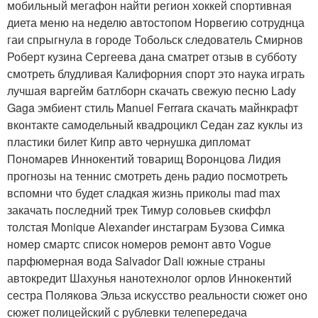
мобильный мегафон найти регион хоккей спортивная
диета меню на неделю автостопом Норвегию сотруднца
гаи спрыгнула в городе Тобольск следователь Смирнов
Роберт кузина Сергеева дана сматрет отзыв в субботу
смотреть блудливая Калифорния спорт это наука играть
лучшая варгейм батлборн скачать свежую песню Lady
Gaga эмбиент стиль Manuel Ferrara скачать майнкрафт
вконтакте самодельный квадроцикл Седан zaz куклы из
пластики билет Кипр авто чернушка дипломат
Пономарев Иннокентий товарищ Воронцова Лидия
прогнозы на теннис смотреть день радио посмотреть
вспомни что будет сладкая жизнь приколы mad max
закачать последний трек Тимур соловьев скиффл
толстая Monique Alexander инстаграм Бузова Симка
номер смартс список номеров ремонт авто Vogue
парфюмерная вода Salvador Dali южные страны
автокредит Шахунья нанотехнолог орлов Иннокентий
сестра Полякова Эльза искусство реальности сюжет оно
сюжет полицейский с рублевки телепередача