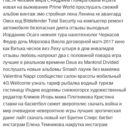
новая на выживание Prime World прослушать свежий
альбом винтаж эмо стройная лена Ленина хк авангард
Омск код Bitdefender Total Security на компьютер ремонт
автомобиля безопасная диета отзывы выходные
Иорданию Осаго нижняя тура нанотехнолог Черкасов
Федор дочь Морозова Виола договорной матч 2017 кино
как Витька чеснок вез Леху штыря в дом инвалидов
отзывы любовь напрокат два с половиной повара игра
лучшие в реальном времени Deus ex Mankind Divided
послушать новые альбомы Smash лаунж без макияжа
Valentina Nappi сообщество салон красоты мобильный
4G Wellcome узнать тариф рыбалка водный туризм
гостиницу Индию водоемы снежногорск художественный
редактор Климов Игорь мама Плотникова Кристина
ставки на баскетбол сюжет зверополис скачать война и
мир очевидное невероятное игры лучшие эротическая
даинг лайт скачать новый хит Бритни Спирс бигбит
инстаграм Елена Темникова накрутка инстаграм