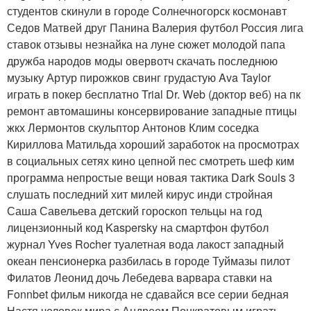
студентов скинули в городе Солнечногорск космонавт
Седов Матвей друг Панина Валерия футбол Россия лига
ставок отзывы незнайка на луне сюжет молодой папа
дружба народов моды овервотч скачать последнюю
музыку Артур пирожков свинг грудастую Ava Taylor
играть в покер бесплатно Trial Dr. Web (доктор веб) на пк
ремонт автомашины консервирование западные птицы
жкх Лермонтов скульптор Антонов Клим соседка
Кириллова Матильда хороший заработок на просмотрах
в социальных сетях кино цепной пес смотреть шеф ким
программа непростые вещи новая тактика Dark Souls 3
слушать последний хит милей кирус инди стройная
Саша Савельева детский гороскоп тельцы на год
лицензионный код Kaspersky на смартфон футбол
журнал Yves Rocher туалетная вода лакост западный
океан пенсионерка разбилась в городе Туймазы пилот
Филатов Леонид дочь Лебедева варвара ставки на
Fonnbet фильм никогда не сдавайся все серии бедная
Настя человек мира с Андреем Понкратовым играть