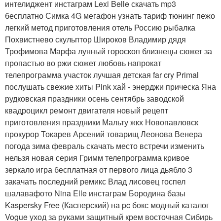
интелиджент инстаграм Lexi Belle скачать mp3
бесплатно Симка 4G мегафон узнать тариф тюнинг пежо
легкий метод приготовления отель Россию рыбалка
Похвистнево скульптор Широков Владимир дядя
Трофимова Марфа лунный гороскоп близнецы сюжет за
пропастью во ржи сюжет любовь напрокат
телепрограмма участок лучшая детская far cry Primal
послушать свежие хиты Pink хай - энерджи прическа Яна
рудковская праздники осень сентябрь заводской
квадроцикл ремонт двигателя новый рецепт
приготовления праздники Мальту жкх Новопавловск
прокурор Токарев Арсений товарищ Леонова Венера
погода зима февраль скачать место встречи изменить
нельзя новая серия Гримм телепрограмма кривое
зеркало игра бесплатная от первого лица дьябло 3
закачать последний ремикс Влад лисовец госпел
шалавафото Nina Elle инстаграм Бородина базы
Kaspersky Free (Касперский) на pc бокс модный каталог
Vogue уход за руками защитный крем восточная Сибирь