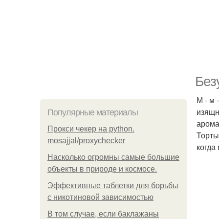
Без
М - м
изящн
Популярные материалы
арома
Прокси чекер на python.
Торты
mosajjal/proxychecker
когда
Насколько огромны самые большие
объекты в природе и космосе.
Эффективные таблетки для борьбы
с никотиновой зависимостью
В том случае, если баклажаны