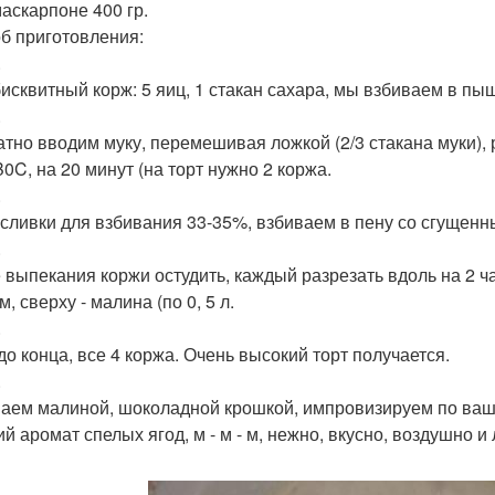
аскарпоне 400 гр.
б приготовления:
.
бисквитный корж: 5 яиц, 1 стакан сахара, мы взбиваем в пы
.
атно вводим муку, перемешивая ложкой (2/3 стакана муки), 
B0C, на 20 минут (на торт нужно 2 коржа.
.
 сливки для взбивания 33-35%, взбиваем в пену со сгущен
.
 выпекания коржи остудить, каждый разрезать вдоль на 2 ч
, сверху - малина (по 0, 5 л.
.
 до конца, все 4 коржа. Очень высокий торт получается.
.
аем малиной, шоколадной крошкой, импровизируем по вашем
й аромат спелых ягод, м - м - м, нежно, вкусно, воздушно и