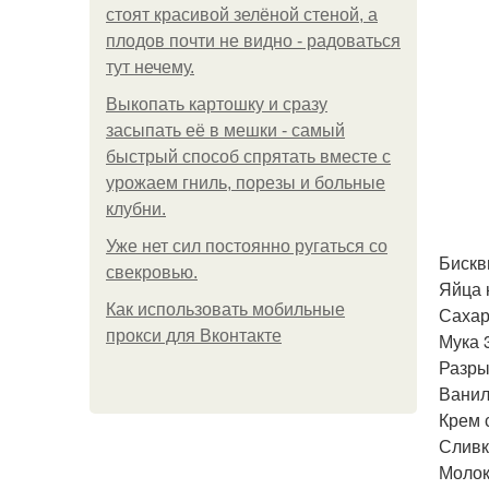
стоят красивой зелёной стеной, а
плодов почти не видно - радоваться
тут нечему.
Выкопать картошку и сразу
засыпать её в мешки - самый
быстрый способ спрятать вместе с
урожаем гниль, порезы и больные
клубни.
Уже нет сил постоянно ругаться со
Бискв
свекровью.
Яйца 
Как использовать мобильные
Сахар 
прокси для Вконтакте
Мука 3
Разры
Ванили
Крем 
Сливк
Молок