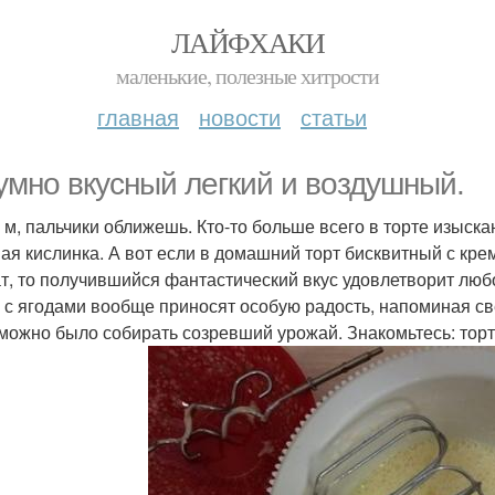
ЛАЙФХАКИ
маленькие, полезные хитрости
главная
новости
статьи
умно вкусный легкий и воздушный.
 - м, пальчики оближешь. Кто-то больше всего в торте изыск
ая кислинка. А вот если в домашний торт бисквитный с кр
т, то получившийся фантастический вкус удовлетворит люб
 с ягодами вообще приносят особую радость, напоминая св
 можно было собирать созревший урожай. Знакомьтесь: тор