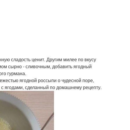
анную сладость ценит. Другим милее по вкусу
емом сырно - сливочным, добавить ягодный
ого гурмана.
ежестью ягодной россыпи о чудесной поре,
т с ягодами, сделанный по домашнему рецепту.