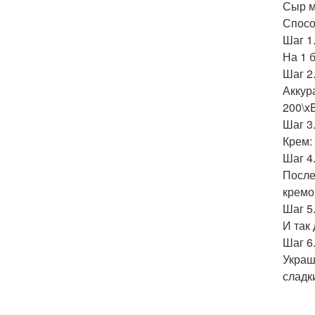
Сыр м
Спосо
Шаг 1
На 1 
Шаг 2
Аккур
200\x
Шаг 3
Крем:
Шаг 4
После
кремом
Шаг 5
И так
Шаг 6
Украш
сладки